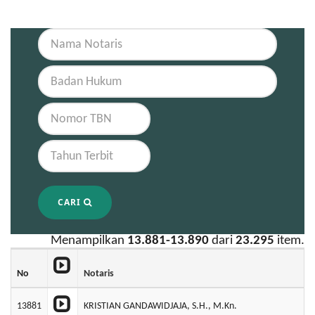
CARI
Menampilkan
13.881-13.890
dari
23.295
item.
No
Notaris
13881
KRISTIAN GANDAWIDJAJA, S.H., M.Kn.