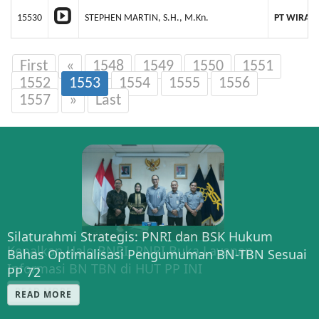
15530
STEPHEN MARTIN, S.H., M.Kn.
PT WIRA 
First
«
1548
1549
1550
1551
1552
1553
1554
1555
1556
1557
»
Last
Silaturahmi Strategis: PNRI dan BSK Hukum
Kenalkan Halo BNRI, PNRI Buka Layanan
Bahas Optimalisasi Pengumuman BN-TBN Sesuai
Informasi BN TBN di HUT PP INI
PP 72
READ MORE
READ MORE