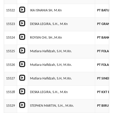
15522
IKA ISNANIA SH, M.Kn
PT BATU I
15523
DESKA LEGIRA, S.H., M.Kn
PT GRANRE
15524
ROYSIN CHI, SH.,M.Kn
PT BANK 
15525
Mutiara Hafidzah, S.H, M.Kn.
PT FOLAGO
15526
Mutiara Hafidzah, S.H, M.Kn.
PT FOLAGO
15527
Mutiara Hafidzah, S.H, M.Kn.
PT SINERG
15528
DESKA LEGIRA, S.H., M.Kn
PT KXT EL
15529
STEPHEN MARTIN, S.H., M.Kn.
PT BIRU L