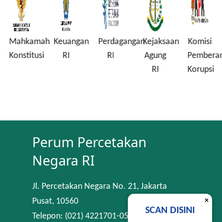
ah
Keuangan
Perdagangan
Kejaksaan
Komisi
Lembaga
i
RI
RI
Agung
Pemberantasan
Penjami
RI
Korupsi
Simpana
Perum Percetakan
Negara RI
Jl. Percetakan Negara No. 21, Jakarta
×
Pusat, 10560
SCAN DISINI
Telepon: (021) 4221701-05