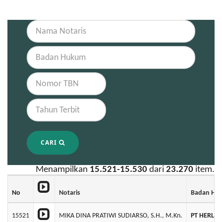
CARI
Menampilkan
15.521-15.530
dari
23.270
item.
No
Notaris
Badan Hu
15521
MIKA DINA PRATIWI SUDIARSO, S.H., M.Kn.
PT HERLI