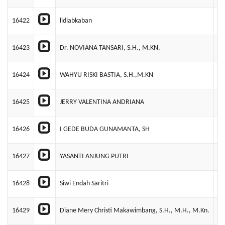
16422
lidiabkaban
PT
16423
Dr. NOVIANA TANSARI, S.H., M.KN.
PT
16424
WAHYU RISKI BASTIA, S.H.,M.KN
PT
16425
JERRY VALENTINA ANDRIANA
PT
16426
I GEDE BUDA GUNAMANTA, SH
PT
16427
YASANTI ANJUNG PUTRI
PT
16428
Siwi Endah Saritri
P
16429
Diane Mery Christi Makawimbang, S.H., M.H., M.Kn.
PT