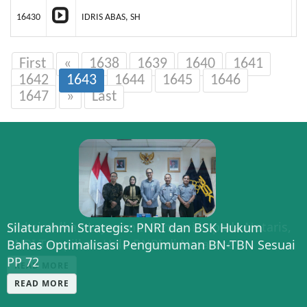
16430
IDRIS ABAS, SH
PT
First
«
1638
1639
1640
1641
1642
1643
1644
1645
1646
1647
»
Last
Silaturahmi Strategis: PNRI dan BSK Hukum
Bahas Optimalisasi Pengumuman BN-TBN Sesuai
PP 72
READ MORE