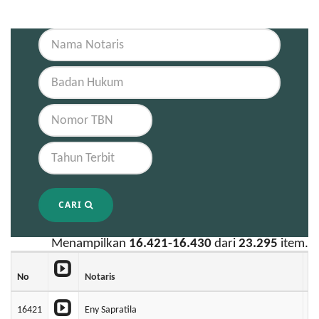
CARI
Menampilkan
16.421-16.430
dari
23.295
item.
No
Notaris
B
16421
Eny Sapratila
P