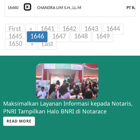
16460
CHANDRA LIM S.H.,LL.M
PT RA
First
«
1641
1642
1643
1644
1645
1646
1647
1648
1649
1650
»
Last
Maksimalkan Layanan Informasi kepada Notaris,
PNRI Tampilkan Halo BNRI di Notarace
READ MORE