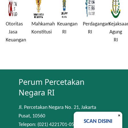
Otoritas
Mahkamah
Keuangan
Perdagangan
Kejaksaa
a
Jasa
Konstitusi
RI
RI
Agung
Keuangan
RI
Perum Percetakan
Negara RI
Jl. Percetakan Negara No. 21, Jakarta
×
Pusat, 10560
SCAN DISINI
Telepon: (021) 4221701-05