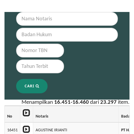
CARI
Menampilkan
16.451-16.460
dari
23.297
item.
No
Notaris
Badan
16451
AGUSTINE IRIANTI
PT HAS