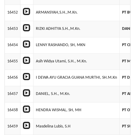
16452
ARMANSYAH,S.H.,M.Kn.
PT BUR
16453
RIZKI ADHITYA S.H.,M.Kn.
DANKE
16454
LENNY RASHANDO, SH, MKN
PT CIP
16455
Asih Widya Utami, S.H., M.Kn.
PT MIO
16456
I DEWA AYU GRACIA GUANA MURTHI, SH.M.Kn
PT DIS
16457
DANIEL, S.H., M.Kn.
PT AKA
16458
HENDRA WISMAL, SH, MH
PT OT
16459
Masdelina Lubis, S.H
PT SUA