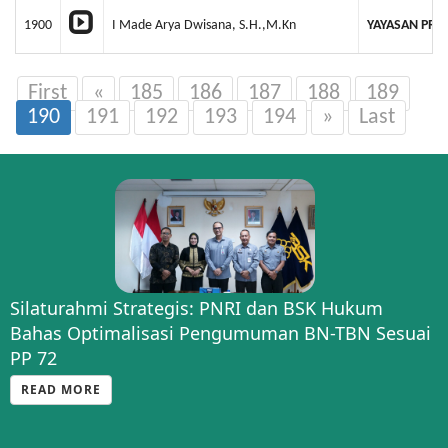
1900
I Made Arya Dwisana, S.H.,M.Kn
YAYASAN PR
First
«
185
186
187
188
189
190
191
192
193
194
»
Last
Silaturahmi Strategis: PNRI dan BSK Hukum
Bahas Optimalisasi Pengumuman BN-TBN Sesuai
PP 72
READ MORE