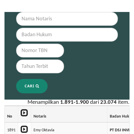
CARI
Menampilkan
1.891-1.900
dari
23.074
item.
No
Notaris
Badan Huku
1891
Emy Oktavia
PT DSJ INVE