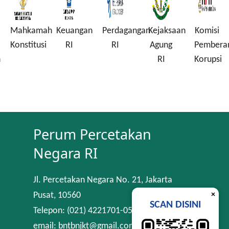
Mahkamah
Keuangan
Perdagangan
Kejaksaan
Komisi
Konstitusi
RI
RI
Agung
Pembera
n
RI
Korupsi
Perum Percetakan
Negara RI
Jl. Percetakan Negara No. 21, Jakarta
×
Pusat, 10560
SCAN DISINI
Telepon: (021) 4221701-05
email: bntbnjkt@gmail.com