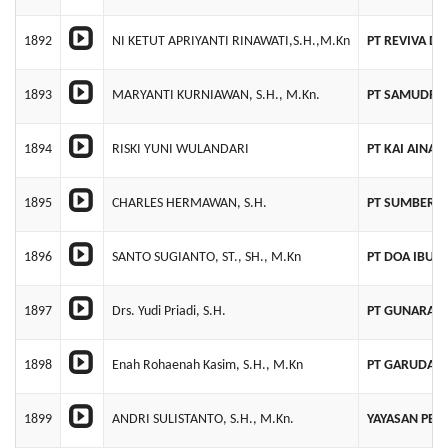
1892
NI KETUT APRIYANTI RINAWATI,S.H.,M.Kn
PT REVIVA D
1893
MARYANTI KURNIAWAN, S.H., M.Kn.
PT SAMUDRA 
1894
RISKI YUNI WULANDARI
PT KAI AINA 
1895
CHARLES HERMAWAN, S.H.
PT SUMBER K
1896
SANTO SUGIANTO, ST., SH., M.Kn
PT DOA IBU K
1897
Drs. Yudi Priadi, S.H.
PT GUNARAM
1898
Enah Rohaenah Kasim, S.H., M.Kn
PT GARUDA N
1899
ANDRI SULISTANTO, S.H., M.Kn.
YAYASAN PER