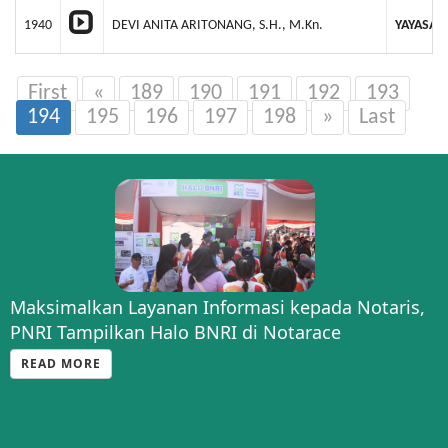
1940
DEVI ANITA ARITONANG, S.H., M.Kn.
YAYASAN
First
«
189
190
191
192
193
194
195
196
197
198
»
Last
Maksimalkan Layanan Informasi kepada Notaris,
PNRI Tampilkan Halo BNRI di Notarace
READ MORE