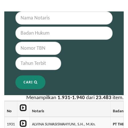
CARI
Menampilkan
1.931-1.940
dari
23.483
item.
No
Notaris
Badan 
1931
ALVINA SUWASISWAHYUNI, S.H., M.Kn.
PT THE 