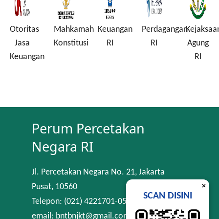
Otoritas
Mahkamah
Keuangan
Perdagangan
Kejaksaa
a
Jasa
Konstitusi
RI
RI
Agung
Keuangan
RI
Perum Percetakan
Negara RI
Jl. Percetakan Negara No. 21, Jakarta
×
Pusat, 10560
SCAN DISINI
Telepon: (021) 4221701-05
email: bntbnjkt@gmail.com