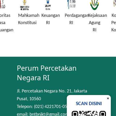
Mahkamah
Keuangan
Perdagangan
Kejaksaan
Komisi
Konstitusi
RI
RI
Agung
Pembera
n
RI
Korupsi
Perum Percetakan
Negara RI
Jl. Percetakan Negara No. 21, Jakarta
×
Pusat, 10560
SCAN DISINI
Telepon: (021) 4221701-05
email: bntbnjkt@gmail.com