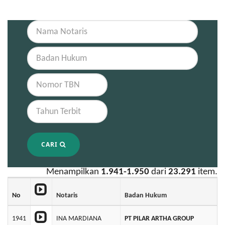
CARI
Menampilkan
1.941-1.950
dari
23.291
item.
No
Notaris
Badan Hukum
1941
INA MARDIANA
PT PILAR ARTHA GROUP