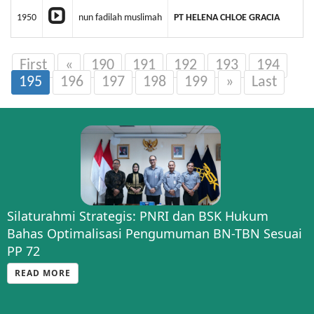
1950
nun fadilah muslimah
PT HELENA CHLOE GRACIA
First
«
190
191
192
193
194
195
196
197
198
199
»
Last
Silaturahmi Strategis: PNRI dan BSK Hukum
Bahas Optimalisasi Pengumuman BN-TBN Sesuai
PP 72
READ MORE