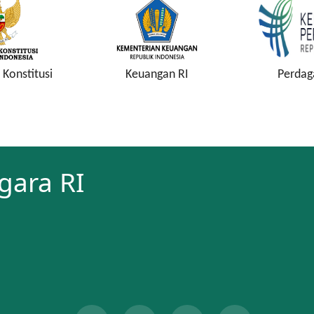
gan RI
Perdagangan RI
Kejaksaa
gara RI