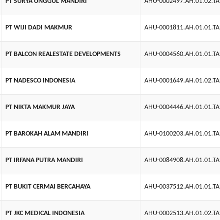
PT SURYA UNGGUL MANDIRI
AHU-0002497.AH.01.02.T
PT WIJI DADI MAKMUR
AHU-0001811.AH.01.01.T
PT BALCON REALESTATE DEVELOPMENTS
AHU-0004560.AH.01.01.T
PT NADESCO INDONESIA
AHU-0001649.AH.01.02.T
PT NIKTA MAKMUR JAYA
AHU-0004446.AH.01.01.T
PT BAROKAH ALAM MANDIRI
AHU-0100203.AH.01.01.T
PT IRFANA PUTRA MANDIRI
AHU-0084908.AH.01.01.T
PT BUKIT CERMAI BERCAHAYA
AHU-0037512.AH.01.01.T
PT JKC MEDICAL INDONESIA
AHU-0002513.AH.01.02.T