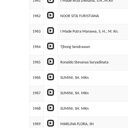
1961
I Made Arya Dwisana, S.H.,M.Kn
1962
NOOR SITA YURISTIANA
1963
I Made Putra Manawa, S. H., M. Kn.
1964
Tjhong Sendrawan
1965
Ronaldo Stevanus Suryadinata
1966
SUMINI, SH. MKn
1967
SUMINI, SH. MKn
1968
SUMINI, SH. MKn
1969
MARLINA FLORA, SH