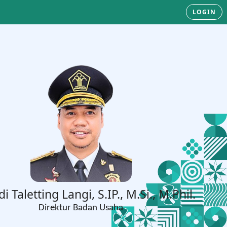
LOGIN
di Taletting Langi, S.IP., M.Si., M.Phil.
Direktur Badan Usaha