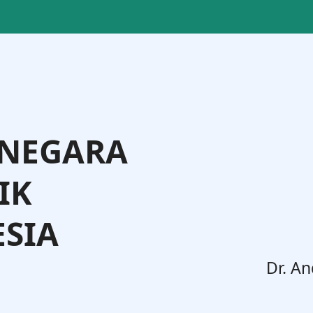
 NEGARA
IK
SIA
. Widodo, S.H., M.H.
Dr. An
Jenderal Administrasi Hukum Umum