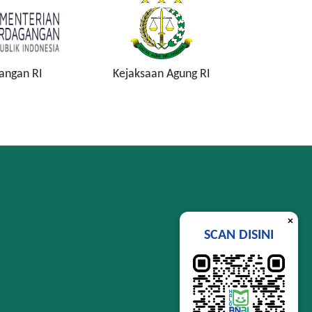
n Agung RI
Komisi Pemberantasan
Lembag
Korupsi
Si
×
SCAN DISINI