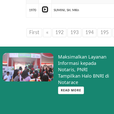
1970
SUMINI, SH. MKn
First
«
192
193
194
195
Maksimalkan Layanan
Informasi kepada
Notaris, PNRI
Tampilkan Halo BNRI di
Notarace
READ MORE