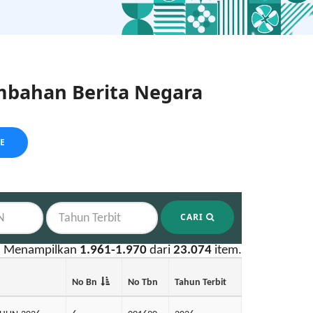
bahan Berita Negara
LE
CARI
Menampilkan
1.961-1.970
dari
23.074
item.
No Bn
No Tbn
Tahun Terbit