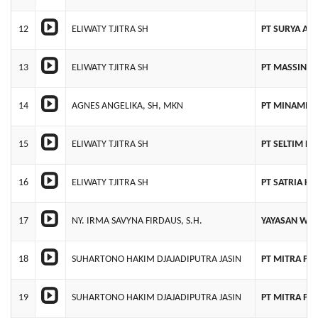
12
ELIWATY TJITRA SH
PT SURYA A
13
ELIWATY TJITRA SH
PT MASSINDO
14
AGNES ANGELIKA, SH, MKN
PT MINAMI
15
ELIWATY TJITRA SH
PT SELTIM B
16
ELIWATY TJITRA SH
PT SATRIA K
17
NY. IRMA SAVYNA FIRDAUS, S.H.
YAYASAN WUJ
18
SUHARTONO HAKIM DJAJADIPUTRA JASIN
PT MITRA P
19
SUHARTONO HAKIM DJAJADIPUTRA JASIN
PT MITRA P