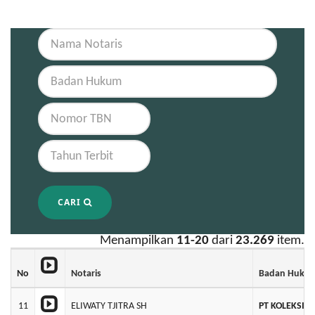
CARI
Menampilkan
11-20
dari
23.269
item.
No
Notaris
Badan Huku
11
ELIWATY TJITRA SH
PT KOLEKSI 