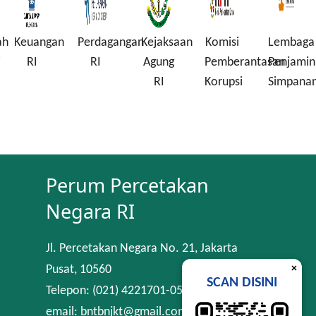
ah
Keuangan
Perdagangan
Kejaksaan
Komisi
Lembaga
i
RI
RI
Agung
Pemberantasan
Penjamin
RI
Korupsi
Simpana
Perum Percetakan
Negara RI
Jl. Percetakan Negara No. 21, Jakarta
×
Pusat, 10560
SCAN DISINI
Telepon: (021) 4221701-05
email: bntbnjkt@gmail.com