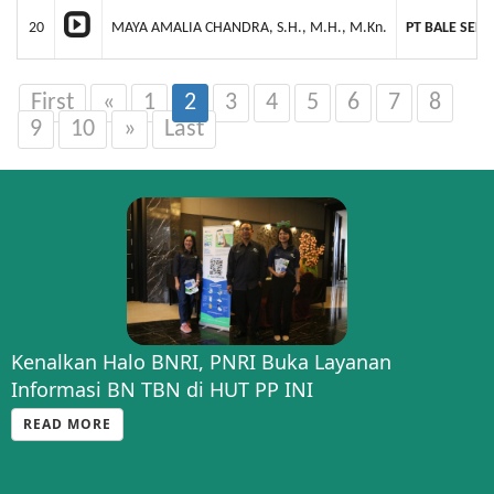
20
MAYA AMALIA CHANDRA, S.H., M.H., M.Kn.
PT BALE SEH
First
«
1
2
3
4
5
6
7
8
9
10
»
Last
Kenalkan Halo BNRI, PNRI Buka Layanan
Informasi BN TBN di HUT PP INI
READ MORE