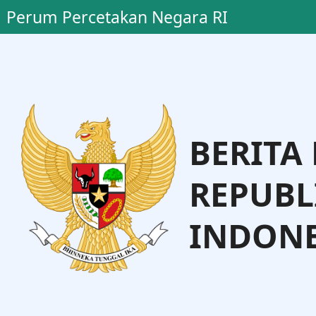
Perum Percetakan Negara RI
BERITA
REPUBL
INDONE
Dr. Supra
Yanuar Gunarto
tama Perum PNRI