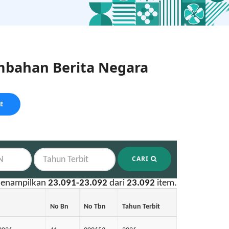
bahan Berita Negara
LE
CARI
enampilkan
23.091-23.092
dari
23.092
item.
No Bn
No Tbn
Tahun Terbit