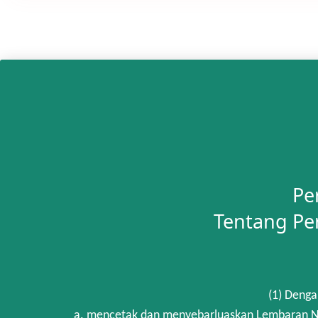
Pe
Tentang Pe
(1) Denga
a. mencetak dan menyebarluaskan Lembaran Ne