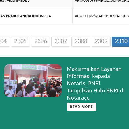
GKA MULTIMEDIA
AHU-0030999-AH.01.14.TAHUN.
AN PRABU PANDIA INDONESIA
AHU-0002962.AH.01.07.TAHUN.
304
2305
2306
2307
2308
2309
2310
Maksimalkan Layanan
Informasi kepada
Notaris, PNRI
Tampilkan Halo BNRI di
Notarace
READ MORE