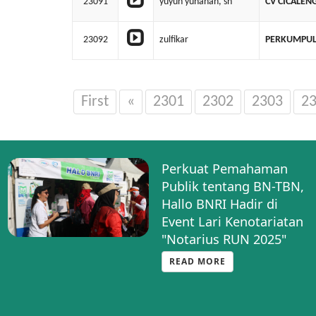
23091
yuyun yuhanah, sh
CV CICALEN
23092
zulfikar
PERKUMPUL
First
«
2301
2302
2303
2
Perkuat Pemahaman
Publik tentang BN-TBN,
Hallo BNRI Hadir di
Event Lari Kenotariatan
"Notarius RUN 2025"
READ MORE