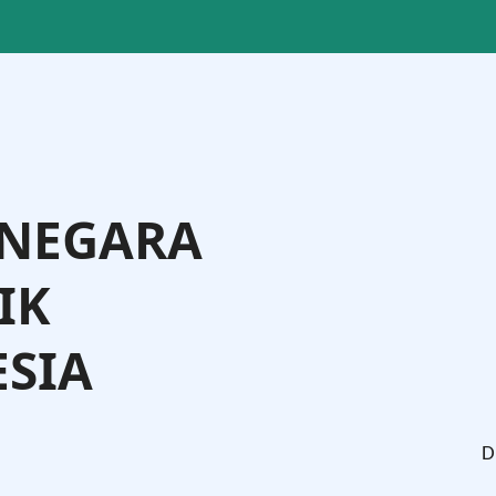
 NEGARA
IK
SIA
tman Andi Agtas, S.H., M.H.
Menteri Hukum
D