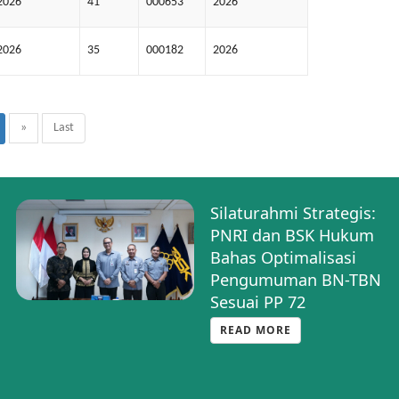
2026
41
000653
2026
2026
35
000182
2026
»
Last
Silaturahmi Strategis:
PNRI dan BSK Hukum
Bahas Optimalisasi
Pengumuman BN-TBN
Sesuai PP 72
READ MORE