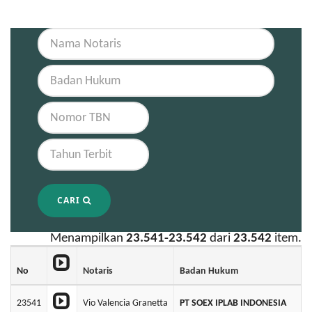
CARI
Menampilkan
23.541-23.542
dari
23.542
item.
No
Notaris
Badan Hukum
23541
Vio Valencia Granetta
PT SOEX IPLAB INDONESIA