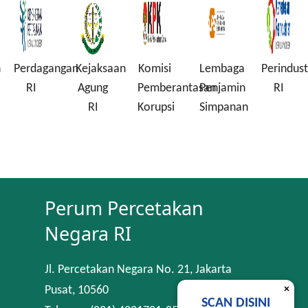
n
Perdagangan
Kejaksaan
Komisi
Lembaga
Perindust
RI
Agung
Pemberantasan
Penjamin
RI
RI
Korupsi
Simpanan
Perum Percetakan
Negara RI
Jl. Percetakan Negara No. 21, Jakarta
×
Pusat, 10560
SCAN DISINI