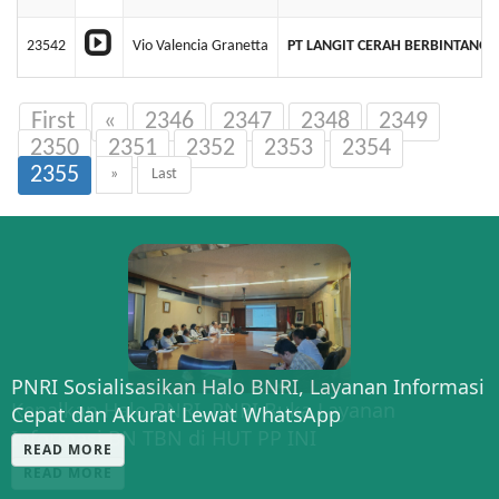
23542
Vio Valencia Granetta
PT LANGIT CERAH BERBINTANG
First
«
2346
2347
2348
2349
2350
2351
2352
2353
2354
2355
»
Last
PNRI Sosialisasikan Halo BNRI, Layanan Informasi
Cepat dan Akurat Lewat WhatsApp
READ MORE