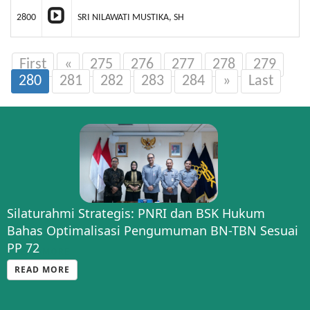
2800
SRI NILAWATI MUSTIKA, SH
First
«
275
276
277
278
279
280
281
282
283
284
»
Last
Silaturahmi Strategis: PNRI dan BSK Hukum
Bahas Optimalisasi Pengumuman BN-TBN Sesuai
PP 72
READ MORE