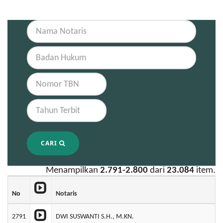
CARI
Menampilkan
2.791-2.800
dari
23.084
item.
No
Notaris
2791
DWI SUSWANTI S.H., M.KN.