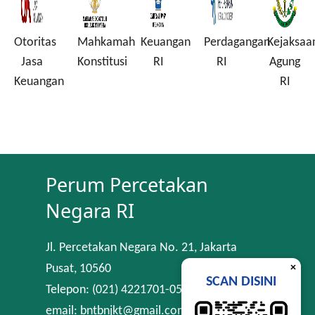
Mahkamah
Keuangan
Perdagangan
Kejaksaan
Komisi
Konstitusi
RI
RI
Agung
Pembera
n
RI
Korupsi
Perum Percetakan
Negara RI
Jl. Percetakan Negara No. 21, Jakarta
×
Pusat, 10560
SCAN DISINI
Telepon: (021) 4221701-05
email: bntbnjkt@gmail.com