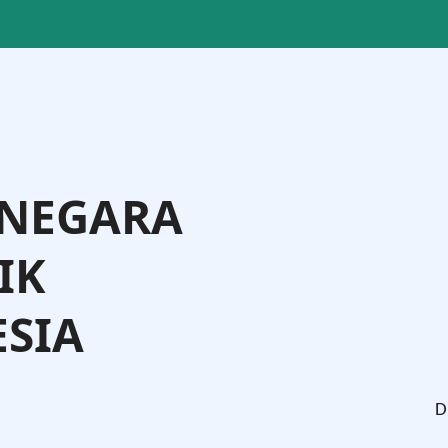
 NEGARA
IK
SIA
tman Andi Agtas, S.H., M.H.
Menteri Hukum
D