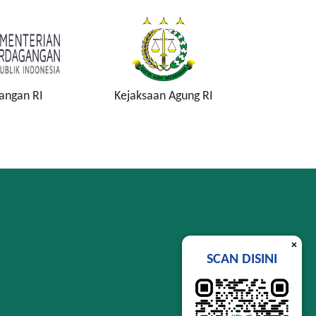
angan RI
Kejaksaan Agung RI
Komisi P
K
×
SCAN DISINI