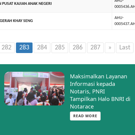
AHU-
N PUSAT KAJIAN ANAK NEGERI
0005436.AH
AHU-
UGERAH KHAY SENG
0005437.AH
282
283
284
285
286
287
»
Last
Maksimalkan Layanan
Informasi kepada
Notaris, PNRI
Tampilkan Halo BNRI di
Notarace
READ MORE