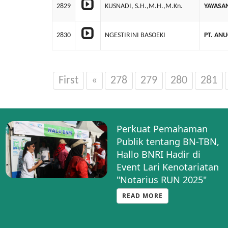
2829
KUSNADI, S.H.,M.H.,M.Kn.
YAYASA
2830
NGESTIRINI BASOEKI
PT. AN
First
«
278
279
280
281
Perkuat Pemahaman
Publik tentang BN-TBN,
Hallo BNRI Hadir di
Event Lari Kenotariatan
"Notarius RUN 2025"
READ MORE