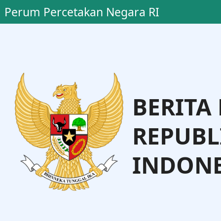
Perum Percetakan Negara RI
BERITA
REPUBL
INDONE
Dr. Supra
Yanuar Gunarto
tama Perum PNRI