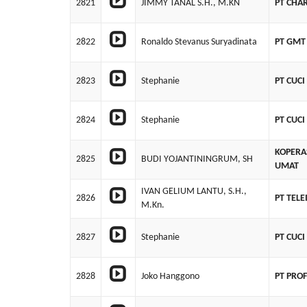
2821
JIMMY TANAL S.H., M.KN
PT CHAR
2822
Ronaldo Stevanus Suryadinata
PT GMT
2823
Stephanie
PT CUCI
2824
Stephanie
PT CUCI
KOPERA
2825
BUDI YOJANTININGRUM, SH
UMAT
IVAN GELIUM LANTU, S.H.,
2826
PT TEL
M.Kn.
2827
Stephanie
PT CUCI
2828
Joko Hanggono
PT PRO