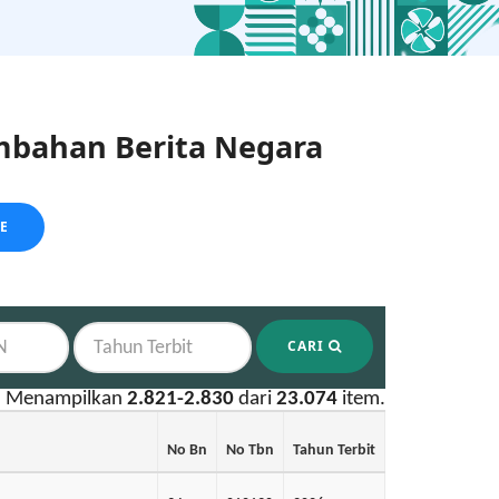
bahan Berita Negara
LE
CARI
Menampilkan
2.821-2.830
dari
23.074
item.
No Bn
No Tbn
Tahun Terbit