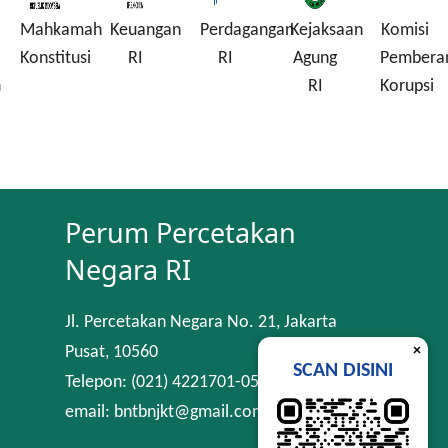
Mahkamah
Keuangan
Perdagangan
Kejaksaan
Komisi
Konstitusi
RI
RI
Agung
Pembera
n
RI
Korupsi
Perum Percetakan
Negara RI
Jl. Percetakan Negara No. 21, Jakarta
×
Pusat, 10560
SCAN DISINI
Telepon: (021) 4221701-05
email: bntbnjkt@gmail.com