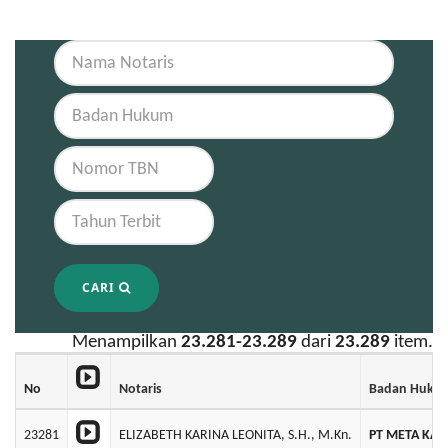
CARI
Menampilkan
23.281-23.289
dari
23.289
item.
No
Notaris
Badan Huku
23281
ELIZABETH KARINA LEONITA, S.H., M.Kn.
PT META KAR