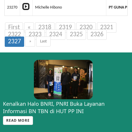
23270
Michelle Hibono
PT GUNA PE
First
«
2318
2319
2320
2321
2322
2323
2324
2325
2326
2327
»
Last
Kenalkan Halo BNRI, PNRI Buka Layanan
Informasi BN TBN di HUT PP INI
READ MORE