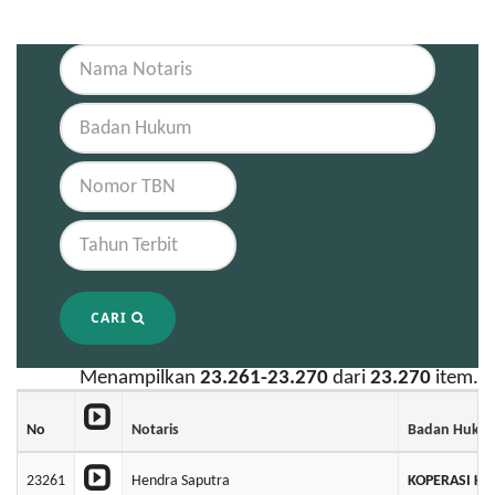
CARI
Menampilkan
23.261-23.270
dari
23.270
item.
No
Notaris
Badan Huku
23261
Hendra Saputra
KOPERASI KO