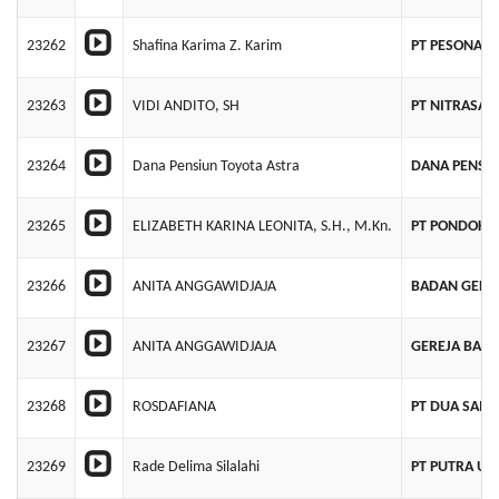
23262
Shafina Karima Z. Karim
PT PESONA W
23263
VIDI ANDITO, SH
PT NITRASA
23264
Dana Pensiun Toyota Astra
DANA PENSIU
23265
ELIZABETH KARINA LEONITA, S.H., M.Kn.
PT PONDOK 
23266
ANITA ANGGAWIDJAJA
BADAN GEREJ
23267
ANITA ANGGAWIDJAJA
GEREJA BADA
23268
ROSDAFIANA
PT DUA SAM
23269
Rade Delima Silalahi
PT PUTRA UT