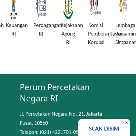
ah
Keuangan
Perdagangan
Kejaksaan
Komisi
Lembaga
i
RI
RI
Agung
Pemberantasan
Penjamin
RI
Korupsi
Simpana
Perum Percetakan
Negara RI
Jl. Percetakan Negara No. 21, Jakarta
×
Pusat, 10560
SCAN DISINI
Telepon: (021) 4221701-05