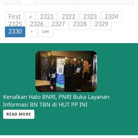
First
«
2321
2322
2323
2324
2325
2326
2327
2328
2329
2330
»
Last
Kenalkan Halo BNRI, PNRI Buka Layanan
Informasi BN TBN di HUT PP INI
READ MORE