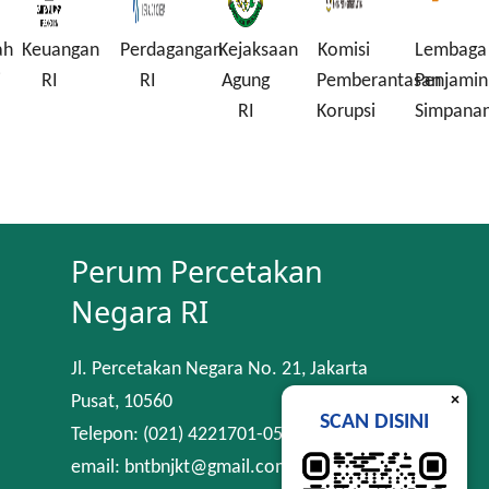
ah
Keuangan
Perdagangan
Kejaksaan
Komisi
Lembaga
i
RI
RI
Agung
Pemberantasan
Penjamin
RI
Korupsi
Simpana
Perum Percetakan
Negara RI
Jl. Percetakan Negara No. 21, Jakarta
×
Pusat, 10560
SCAN DISINI
Telepon: (021) 4221701-05
email: bntbnjkt@gmail.com