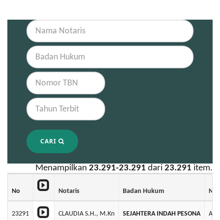
CARI
Menampilkan
23.291-23.291
dari
23.291
item.
No
Notaris
Badan Hukum
No 
23291
CLAUDIA S.H., M.Kn
SEJAHTERA INDAH PESONA
AHU