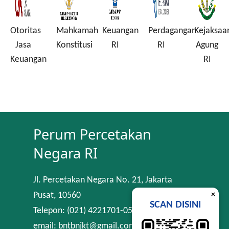
Otoritas
Mahkamah
Keuangan
Perdagangan
Kejaksaa
a
Jasa
Konstitusi
RI
RI
Agung
Keuangan
RI
Perum Percetakan
Negara RI
Jl. Percetakan Negara No. 21, Jakarta
×
Pusat, 10560
SCAN DISINI
Telepon: (021) 4221701-05
email: bntbnjkt@gmail.com