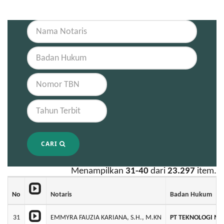
CARI
Menampilkan
31-40
dari
23.297
item.
No
Notaris
Badan Hukum
31
EMMYRA FAUZIA KARIANA, S.H., M.KN
PT TEKNOLOGI MA