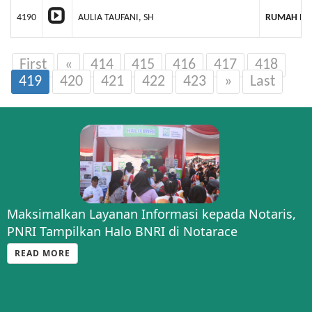
4190
AULIA TAUFANI, SH
RUMAH MAI
First
«
414
415
416
417
418
419
420
421
422
423
»
Last
Maksimalkan Layanan Informasi kepada Notaris,
PNRI Tampilkan Halo BNRI di Notarace
READ MORE