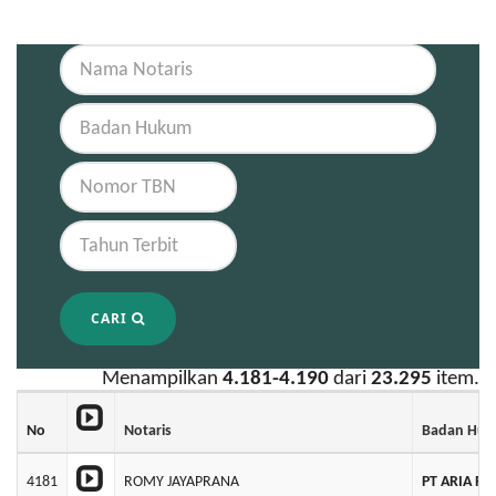
CARI
Menampilkan
4.181-4.190
dari
23.295
item.
No
Notaris
Badan Hu
4181
ROMY JAYAPRANA
PT ARIA RI