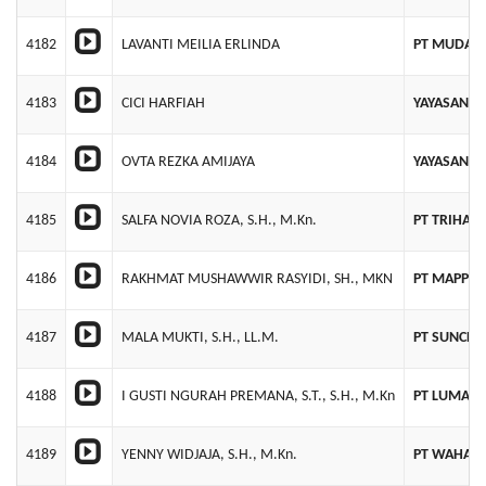
4182
LAVANTI MEILIA ERLINDA
PT MUDA S
4183
CICI HARFIAH
YAYASAN M
4184
OVTA REZKA AMIJAYA
YAYASAN M
4185
SALFA NOVIA ROZA, S.H., M.Kn.
PT TRIHAR
4186
RAKHMAT MUSHAWWIR RASYIDI, SH., MKN
PT MAPPUJ
4187
MALA MUKTI, S.H., LL.M.
PT SUNCHI
4188
I GUSTI NGURAH PREMANA, S.T., S.H., M.Kn
PT LUMA LI
4189
YENNY WIDJAJA, S.H., M.Kn.
PT WAHANA