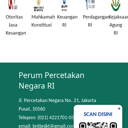
Otoritas
Mahkamah
Keuangan
Perdagangan
Kejaksaa
a
Jasa
Konstitusi
RI
RI
Agung
Keuangan
RI
Perum Percetakan
Negara RI
Jl. Percetakan Negara No. 21, Jakarta
×
Pusat, 10560
SCAN DISINI
Telepon: (021) 4221701-05
email: bntbnjkt@gmail.com