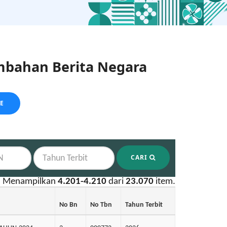
bahan Berita Negara
LE
CARI
Menampilkan
4.201-4.210
dari
23.070
item.
No Bn
No Tbn
Tahun Terbit