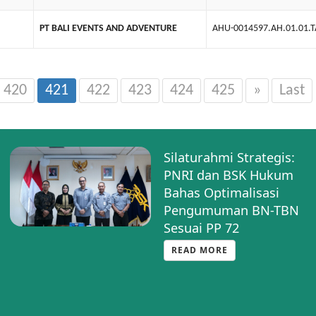
PT BALI EVENTS AND ADVENTURE
AHU-0014597.AH.01.01.
420
421
422
423
424
425
»
Last
Silaturahmi Strategis:
PNRI dan BSK Hukum
Bahas Optimalisasi
Pengumuman BN-TBN
Sesuai PP 72
READ MORE