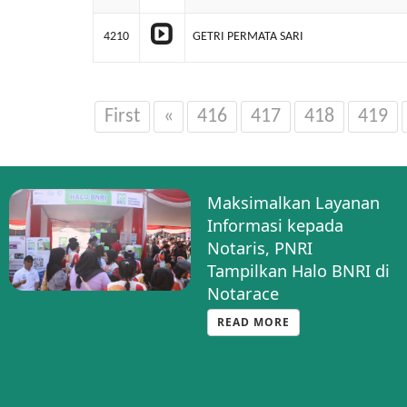
4210
GETRI PERMATA SARI
First
«
416
417
418
419
Maksimalkan Layanan
Informasi kepada
Notaris, PNRI
Tampilkan Halo BNRI di
Notarace
READ MORE