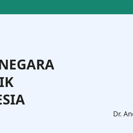
 NEGARA
IK
SIA
. Widodo, S.H., M.H.
Dr. An
Jenderal Administrasi Hukum Umum