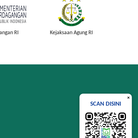
n Agung RI
Komisi Pemberantasan
Lembag
Korupsi
Si
×
SCAN DISINI