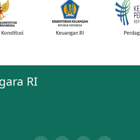
gan RI
Perdagangan RI
Kejaksaa
gara RI