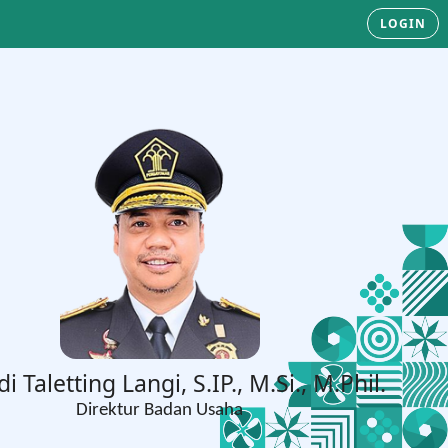
LOGIN
di Taletting Langi, S.IP., M.Si., M.Phil.
Direktur Badan Usaha