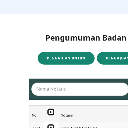
Pengumuman Badan H
PENGAJUAN BNTBN
PENGAJUAN
No
Notaris