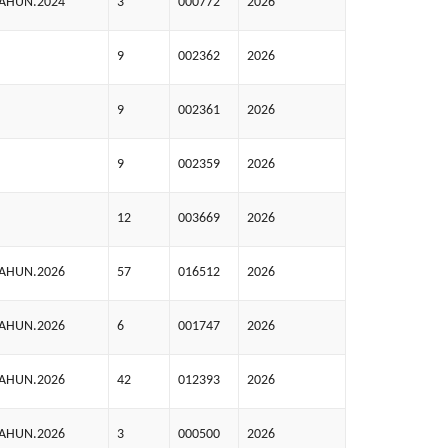
TAHUN.2024
3
000772
2026
9
002362
2026
9
002361
2026
9
002359
2026
12
003669
2026
TAHUN.2026
57
016512
2026
TAHUN.2026
6
001747
2026
TAHUN.2026
42
012393
2026
TAHUN.2026
3
000500
2026