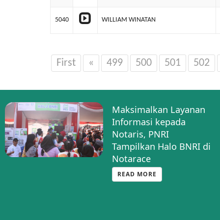
5040
WILLIAM WINATAN
First
«
499
500
501
502
Maksimalkan Layanan
Informasi kepada
Notaris, PNRI
Tampilkan Halo BNRI di
Notarace
READ MORE