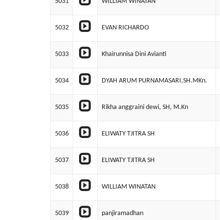
5031
WILLIAM WINATAN
5032
EVAN RICHARDO
5033
Khairunnisa Dini Avianti
5034
DYAH ARUM PURNAMASARI,SH.MKn.
5035
Rikha anggraini dewi, SH, M.Kn
5036
ELIWATY TJITRA SH
5037
ELIWATY TJITRA SH
5038
WILLIAM WINATAN
5039
panjiramadhan