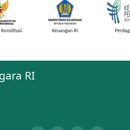
gan RI
Perdagangan RI
Kejaksa
gara RI