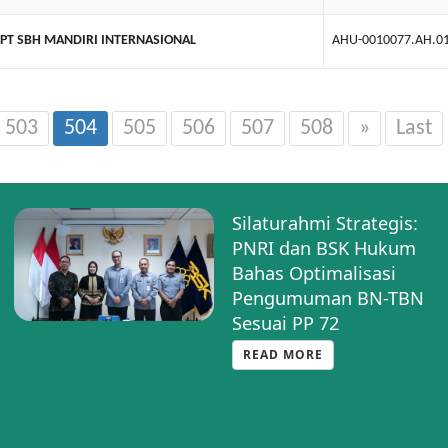
PT SBH MANDIRI INTERNASIONAL
AHU-0010077.AH.0
503
504
505
506
507
508
»
Last
Silaturahmi Strategis:
PNRI dan BSK Hukum
Bahas Optimalisasi
Pengumuman BN-TBN
Sesuai PP 72
READ MORE