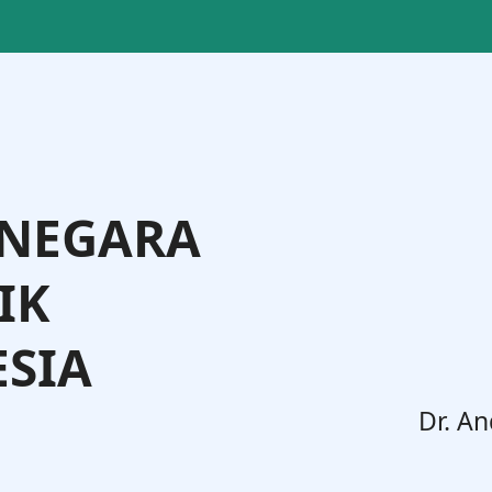
 NEGARA
IK
SIA
. Widodo, S.H., M.H.
Dr. An
Jenderal Administrasi Hukum Umum