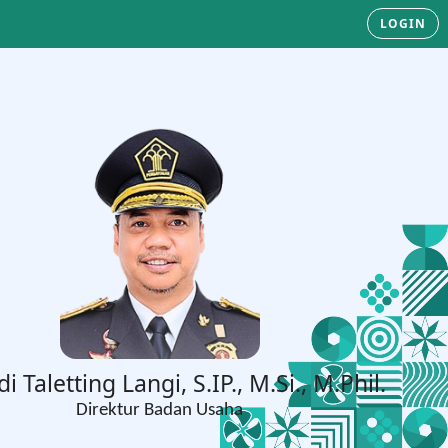
LOGIN
di Taletting Langi, S.IP., M.Si., M.Phil.
Direktur Badan Usaha