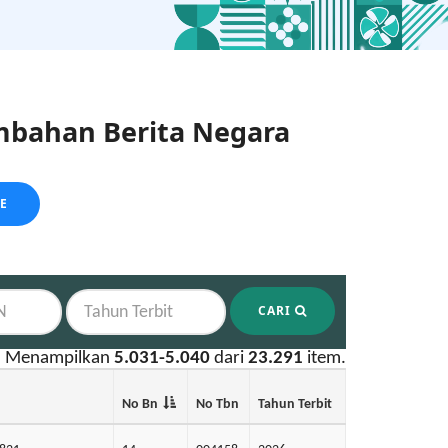
bahan Berita Negara
LE
CARI
Menampilkan
5.031-5.040
dari
23.291
item.
No Bn
No Tbn
Tahun Terbit