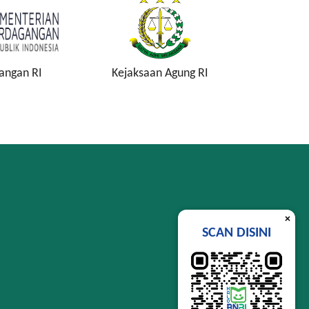
an Agung RI
Komisi Pemberantasan
Lemba
Korupsi
Si
×
SCAN DISINI