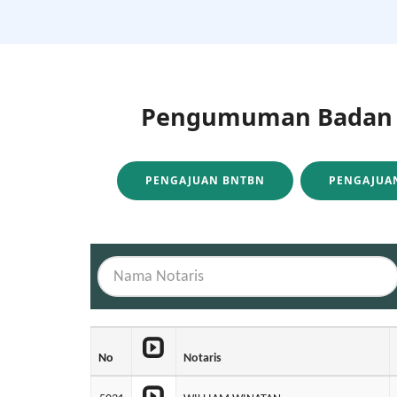
Pengumuman Badan H
PENGAJUAN BNTBN
PENGAJUAN
No
Notaris