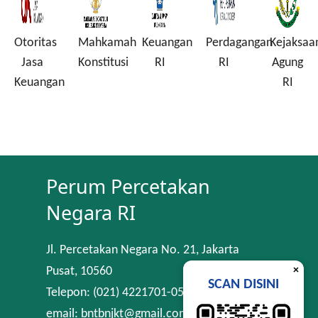
Otoritas
Mahkamah
Keuangan
Perdagangan
Kejaksaa
a
Jasa
Konstitusi
RI
RI
Agung
Keuangan
RI
Perum Percetakan
Negara RI
Jl. Percetakan Negara No. 21, Jakarta
×
Pusat, 10560
SCAN DISINI
Telepon: (021) 4221701-05
email: bntbnjkt@gmail.com