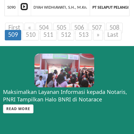
5090
DYAH WIDHIAWATI, S.H., M.Kn.
PT SELAPUT PELANGI 
First
«
504
505
506
507
508
509
510
511
512
513
»
Last
Maksimalkan Layanan Informasi kepada Notaris,
Silaturahmi Strategis: PNRI dan BSK Hukum
PNRI Tampilkan Halo BNRI di Notarace
Bahas Optimalisasi Pengumuman BN-TBN Sesuai
PP 72
READ MORE
READ MORE