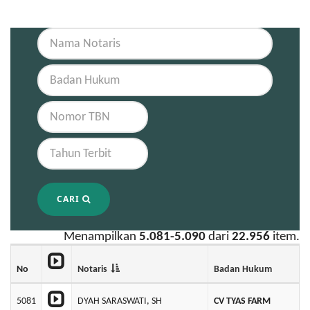
CARI
Menampilkan
5.081-5.090
dari
22.956
item.
No
Notaris
Badan Hukum
5081
DYAH SARASWATI, SH
CV TYAS FARM