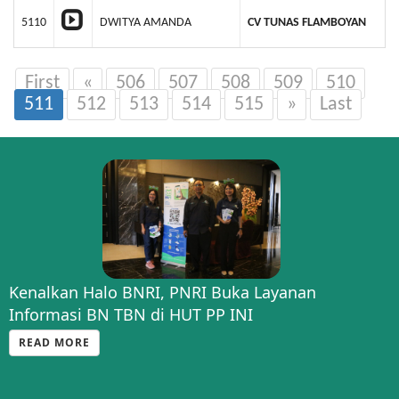
5110
DWITYA AMANDA
CV TUNAS FLAMBOYAN
First
«
506
507
508
509
510
511
512
513
514
515
»
Last
Kenalkan Halo BNRI, PNRI Buka Layanan
Informasi BN TBN di HUT PP INI
READ MORE