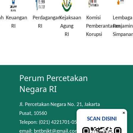
ah
Keuangan
Perdagangan
Kejaksaan
Komisi
Lembaga
i
RI
RI
Agung
Pemberantasan
Penjamin
RI
Korupsi
Simpana
Perum Percetakan
Negara RI
Jl. Percetakan Negara No. 21, Jakarta
×
Pusat, 10560
SCAN DISINI
Telepon: (021) 4221701-05
email: bntbnjkt@gmail.com