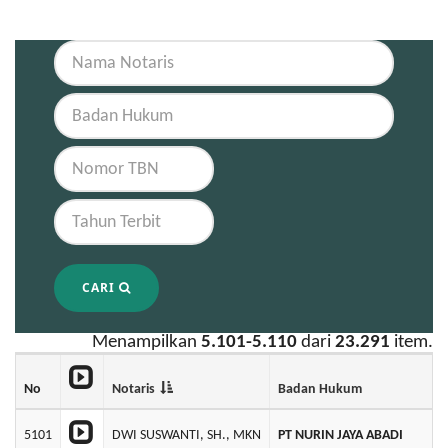
CARI
Menampilkan
5.101-5.110
dari
23.291
item.
No
Notaris
Badan Hukum
5101
DWI SUSWANTI, SH., MKN
PT NURIN JAYA ABADI