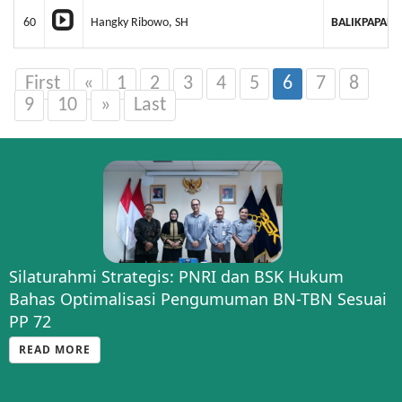
60
Hangky Ribowo, SH
BALIKPAPAN
First
«
1
2
3
4
5
6
7
8
9
10
»
Last
Silaturahmi Strategis: PNRI dan BSK Hukum
Bahas Optimalisasi Pengumuman BN-TBN Sesuai
PP 72
READ MORE