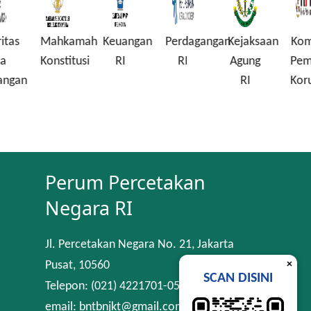
Mahkamah
Keuangan
Perdagangan
Kejaksaan
Komisi
Konstitusi
RI
RI
Agung
Pembera
n
RI
Korupsi
Perum Percetakan
Negara RI
Jl. Percetakan Negara No. 21, Jakarta
×
Pusat, 10560
SCAN DISINI
Telepon: (021) 4221701-05
email: bntbnjkt@gmail.com