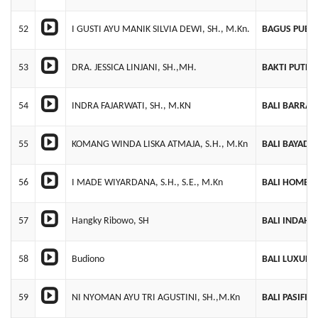
52
I GUSTI AYU MANIK SILVIA DEWI, SH., M.Kn.
BAGUS PUB
53
DRA. JESSICA LINJANI, SH.,MH.
BAKTI PUTR
54
INDRA FAJARWATI, SH., M.KN
BALI BARRA
55
KOMANG WINDA LISKA ATMAJA, S.H., M.Kn
BALI BAYAD 
56
I MADE WIYARDANA, S.H., S.E., M.Kn
BALI HOME I
57
Hangky Ribowo, SH
BALI INDAH 
58
Budiono
BALI LUXURY 
59
NI NYOMAN AYU TRI AGUSTINI, SH.,M.Kn
BALI PASIFI