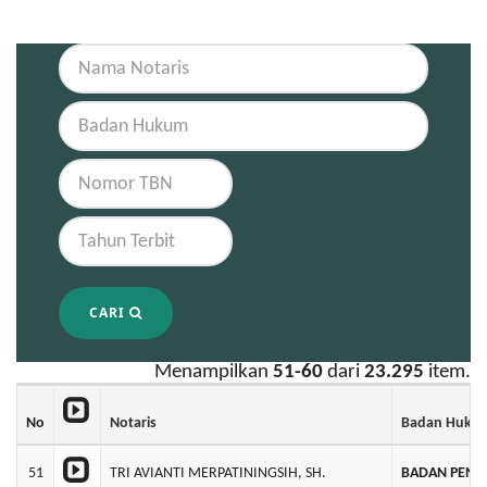
CARI
Menampilkan
51-60
dari
23.295
item.
No
Notaris
Badan Huku
51
TRI AVIANTI MERPATININGSIH, SH.
BADAN PENDI