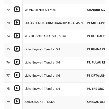
72
WONG HENRY SH MKN
MANDIRI ALAM
73
SUHARTONO HAKIM DJAJADIPUTRA JASIN
PT MITRA PLU
74
YURIKE GOLDANIA, SH., M.Kn
PT HUI HAI TE
75
Lidya Enywati Tjendra, SH
PT BUANA KRE
76
Lidya Enywati Tjendra, SH
PT. PULAU REM
77
Lidya Enywati Tjendra, SH
PT CIPTA LUM
78
Lidya Enywati Tjendra, SH
PT. TRE ORO P
79
AKIMORA, S.H., M.Kn.
YAYASAN ALAM