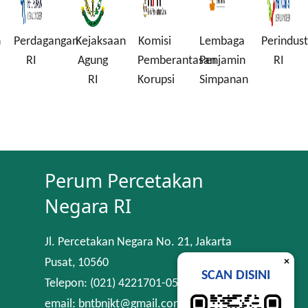
n
Perdagangan
Kejaksaan
Komisi
Lembaga
Perindust
RI
Agung
Pemberantasan
Penjamin
RI
RI
Korupsi
Simpanan
Perum Percetakan
Negara RI
Jl. Percetakan Negara No. 21, Jakarta
×
Pusat, 10560
SCAN DISINI
Telepon: (021) 4221701-05
email: bntbnjkt@gmail.com