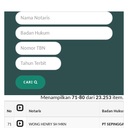
CARI
Menampilkan
71-80
dari
23.253
item.
No
Notaris
Badan Hukum
71
WONG HENRY SH MKN
PT SEPINGGAN 