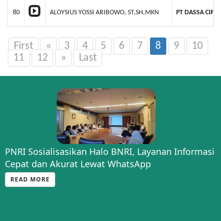
80
ALOYSIUS YOSSI ARIBOWO, ST,SH,MKN
PT DASSA CIPT
First
«
3
4
5
6
7
8
9
10
11
12
»
Last
PNRI Sosialisasikan Halo BNRI, Layanan Informasi
Cepat dan Akurat Lewat WhatsApp
READ MORE