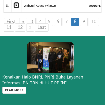
80
Wahyudi Agung Wibowo
DANA PENS
First
«
3
4
5
6
7
8
9
10
11
12
»
Last
Kenalkan Halo BNRI, PNRI Buka Layanan
Informasi BN TBN di HUT PP INI
READ MORE