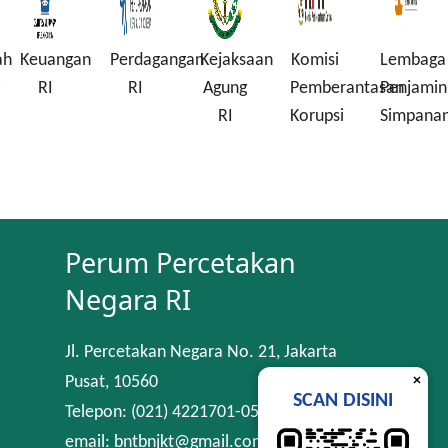
ah
Keuangan
Perdagangan
Kejaksaan
Komisi
Lembaga
i
RI
RI
Agung
Pemberantasan
Penjamin
RI
Korupsi
Simpana
Perum Percetakan
Negara RI
Jl. Percetakan Negara No. 21, Jakarta
×
Pusat, 10560
SCAN DISINI
Telepon: (021) 4221701-05
email: bntbnjkt@gmail.com