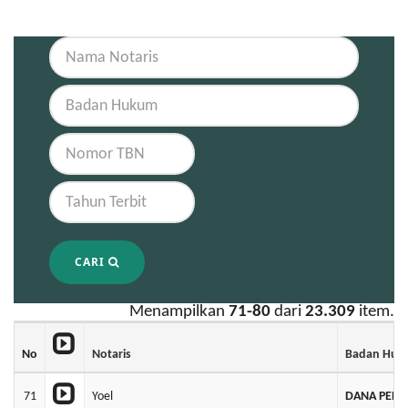
CARI
Menampilkan
71-80
dari
23.309
item.
No
Notaris
Badan Huk
71
Yoel
DANA PENS