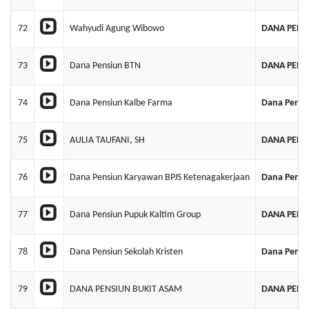
72
Wahyudi Agung Wibowo
DANA PENS
73
Dana Pensiun BTN
DANA PENS
74
Dana Pensiun Kalbe Farma
Dana Pensi
75
AULIA TAUFANI, SH
DANA PENS
76
Dana Pensiun Karyawan BPJS Ketenagakerjaan
Dana Pensi
77
Dana Pensiun Pupuk Kaltim Group
DANA PENS
78
Dana Pensiun Sekolah Kristen
Dana Pensi
79
DANA PENSIUN BUKIT ASAM
DANA PENS