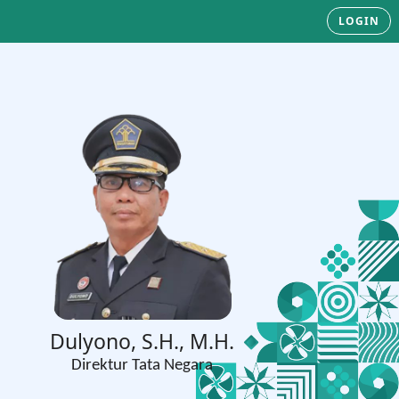
LOGIN
Dulyono, S.H., M.H.
Direktur Tata Negara