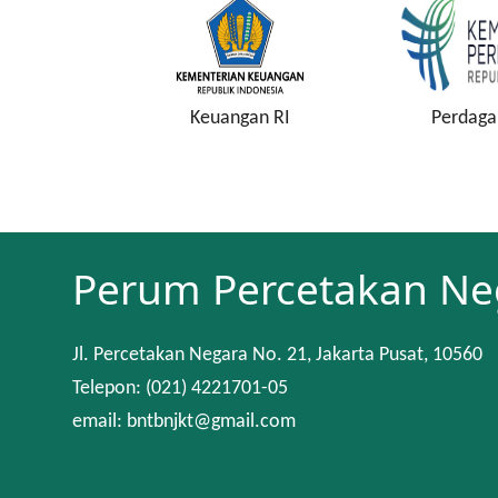
an RI
Perdagangan RI
Kejaksaan
Perum Percetakan Ne
Jl. Percetakan Negara No. 21, Jakarta Pusat, 10560
Telepon: (021) 4221701-05
email: bntbnjkt@gmail.com