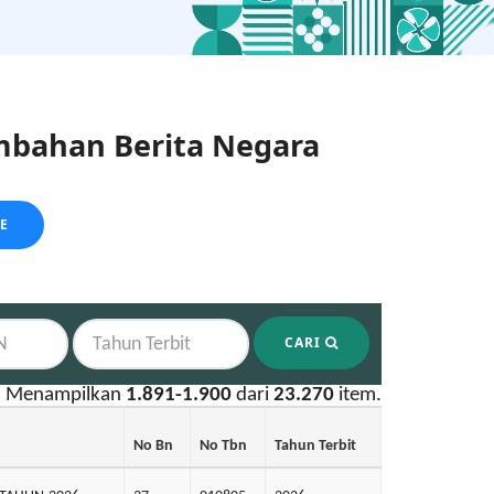
bahan Berita Negara
LE
CARI
Menampilkan
1.891-1.900
dari
23.270
item.
No Bn
No Tbn
Tahun Terbit