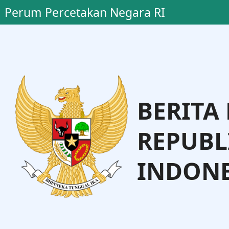
Perum Percetakan Negara RI
BERITA
REPUBL
INDONE
o, S.H., M.H.
Dr. Andi Talet
Administrasi Hukum Umum