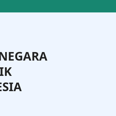
 NEGARA
IK
SIA
ting Langi, S.IP., M.Si., M.Phil.
Direktur Badan Usaha