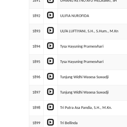
1891
UMANG RETNO AYU MELASARI, SH
1892
ULIFIA NUROFIDA
1893
ULFA LUFTIYANI, S.H., S.Hum., M.Kn
1894
Tysa Hayuning Pramesvhari
1895
Tysa Hayuning Pramesvhari
1896
Tunjung Widhi Wasesa Suwadji
1897
Tunjung Widhi Wasesa Suwadji
1898
Tri Putra Asa Pandia, S.H., M.Kn.
1899
Tri Bellinda