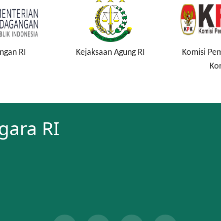
 Agung RI
Komisi Pemberantasan
Lembaga
Korupsi
Sim
gara RI