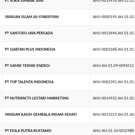
PT SOKA SIMBAR JAYA
AHU-0035976.AH.01.01
YAYASAN ISLAM AS-SYARIFIYAH
AHU-0000195.AH.01.05
PT SANTOSO JAYA PERSADA
AHU-0013494.AH.01.01
PT QABTAN PLUS INDONESIA
AHU-0003348.AH.01.01
PT SAMIK TEKNIK ENERGI
AHU-AH.01.09-0094512
PT TOP TALENTA INDONESIA
AHU-0062391.AH.01.01
PT NUTRIFACTS LESTARI MARKETING
AHU-0014932.AH.01.02
YAYASAN KASIH GEMBALA INSANI SEHATI
AHU-0012223.AH.01.04
PT FIOLA PUTRA RUSTANDI
AHU-AH.01.10-0032988