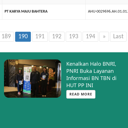
PT KARYA MAJU BAHTERA
AHU-0029696.AH.01.01
189
190
191
192
193
194
»
Last
Kenalkan Halo BNRI,
PNRI Buka Layanan
Informasi BN TBN di
HUT PP INI
READ MORE