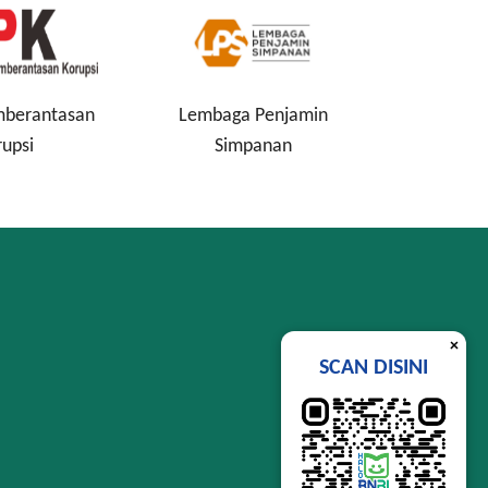
 Penjamin
Perindustrian RI
Komisi
panan
In
×
SCAN DISINI