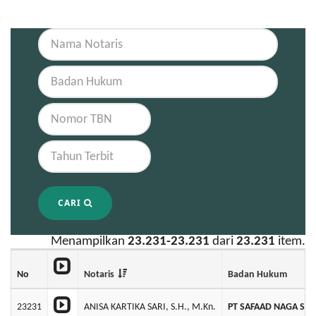
CARI
Menampilkan
23.231-23.231
dari
23.231
item.
No
Notaris
Badan Hukum
23231
ANISA KARTIKA SARI, S.H., M.Kn.
PT SAFAAD NAGA SE