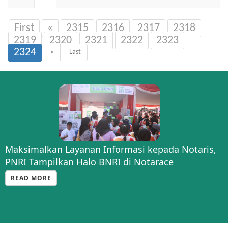
First
«
2315
2316
2317
2318
2319
2320
2321
2322
2323
2324
»
Last
Maksimalkan Layanan Informasi kepada Notaris,
PNRI Tampilkan Halo BNRI di Notarace
READ MORE