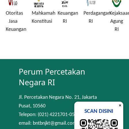
Otoritas
Mahkamah
Keuangan
Perdagangan
Kejaksaa
a
Jasa
Konstitusi
RI
RI
Agung
Keuangan
RI
Perum Percetakan
Negara RI
Jl. Percetakan Negara No. 21, Jakarta
×
Pusat, 10560
SCAN DISINI
Telepon: (021) 4221701-05
email: bntbnjkt@gmail.com