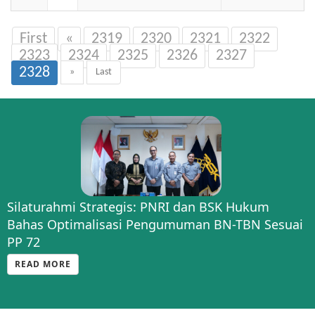
First
«
2319
2320
2321
2322
2323
2324
2325
2326
2327
2328
»
Last
Silaturahmi Strategis: PNRI dan BSK Hukum
Bahas Optimalisasi Pengumuman BN-TBN Sesuai
PP 72
READ MORE