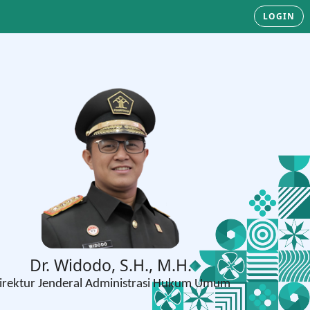
LOGIN
di Taletting Langi, S.IP., M.Si., M.Phil.
Direktur Badan Usaha