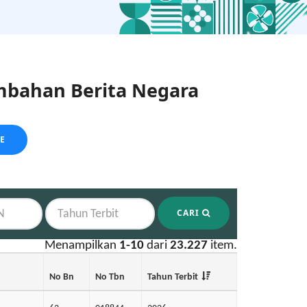
bahan Berita Negara
LE
CARI
Menampilkan
1-10
dari
23.227
item.
No Bn
No Tbn
Tahun Terbit