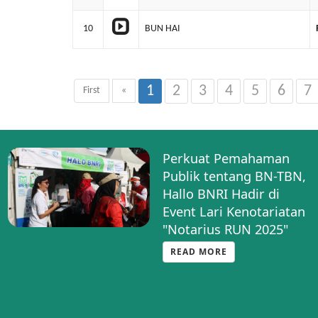
10
BUN HAI
1
2
3
4
5
6
7
First
«
Perkuat Pemahaman
Publik tentang BN-TBN,
Hallo BNRI Hadir di
Event Lari Kenotariatan
"Notarius RUN 2025"
READ MORE