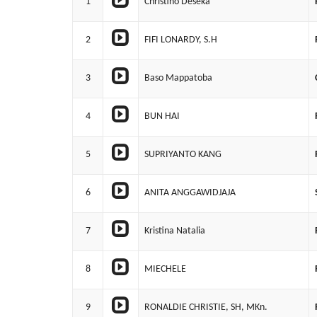
1
Christino Deseka
2
FIFI LONARDY, S.H
3
Baso Mappatoba
4
BUN HAI
5
SUPRIYANTO KANG
6
ANITA ANGGAWIDJAJA
7
Kristina Natalia
8
MIECHELE
9
RONALDIE CHRISTIE, SH, MKn.