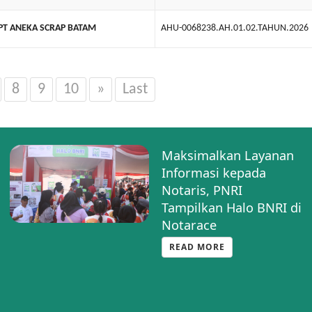
PT ANEKA SCRAP BATAM
AHU-0068238.AH.01.02.TAHUN.2026
8
9
10
»
Last
Maksimalkan Layanan
Informasi kepada
Notaris, PNRI
Tampilkan Halo BNRI di
Notarace
READ MORE