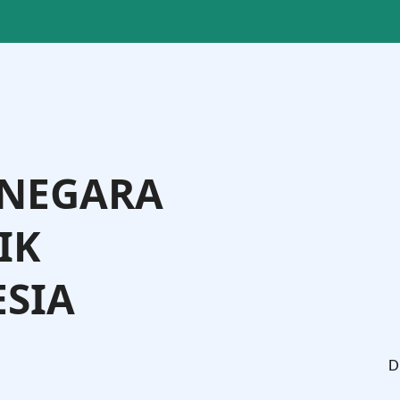
 NEGARA
IK
SIA
. Widodo, S.H., M.H.
Dr. An
Jenderal Administrasi Hukum Umum