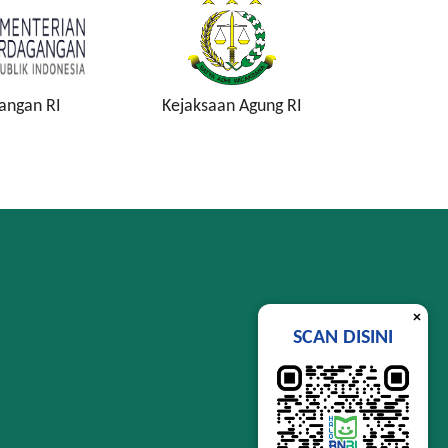
angan RI
Kejaksaan Agung RI
Komisi P
K
×
SCAN DISINI