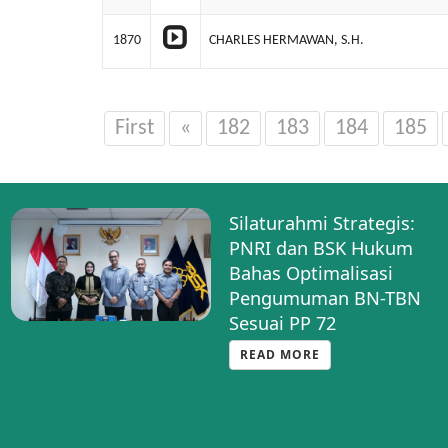
1870
CHARLES HERMAWAN, S.H.
First
«
182
183
184
185
Silaturahmi Strategis:
PNRI dan BSK Hukum
Bahas Optimalisasi
Pengumuman BN-TBN
Sesuai PP 72
READ MORE