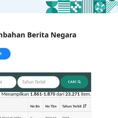
bahan Berita Negara
LE
CARI
Menampilkan
1.861-1.870
dari
23.271
item.
No Bn
No Tbn
Tahun Terbit