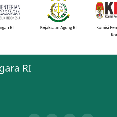
ngan RI
Kejaksaan Agung RI
Komisi Pe
Ko
gara RI