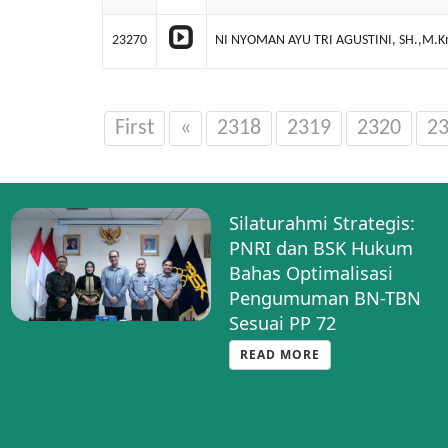
23270
NI NYOMAN AYU TRI AGUSTINI, SH.,M.K
First
«
2318
2319
2320
2
Silaturahmi Strategis:
PNRI dan BSK Hukum
Bahas Optimalisasi
Pengumuman BN-TBN
Sesuai PP 72
READ MORE