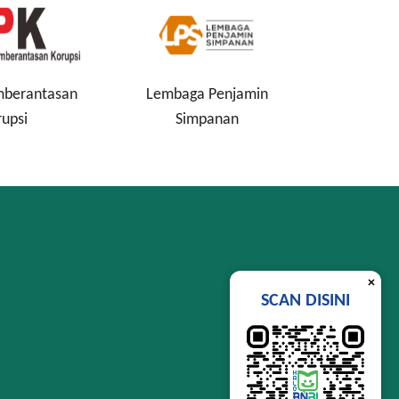
mberantasan
Lembaga Penjamin
Perind
rupsi
Simpanan
×
SCAN DISINI