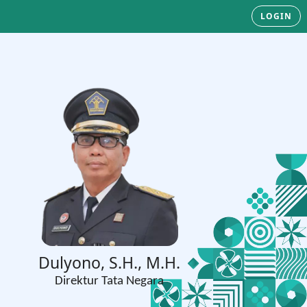
LOGIN
Dulyono, S.H., M.H.
Direktur Tata Negara