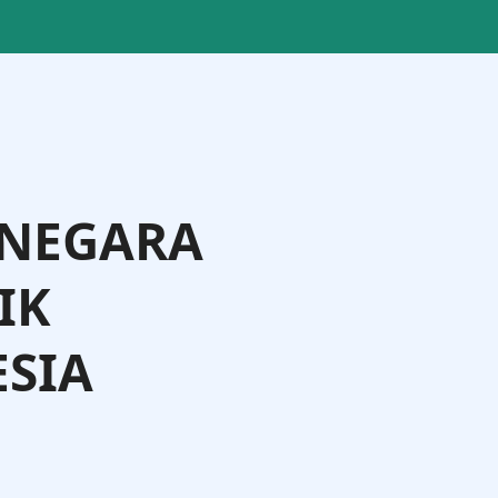
 NEGARA
IK
SIA
ting Langi, S.IP., M.Si., M.Phil.
Direktur Badan Usaha