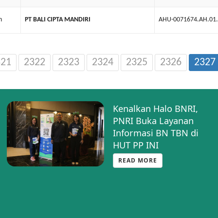
n
PT BALI CIPTA MANDIRI
AHU-0071674.AH.01
321
2322
2323
2324
2325
2326
2327
Kenalkan Halo BNRI,
PNRI Buka Layanan
Informasi BN TBN di
HUT PP INI
READ MORE