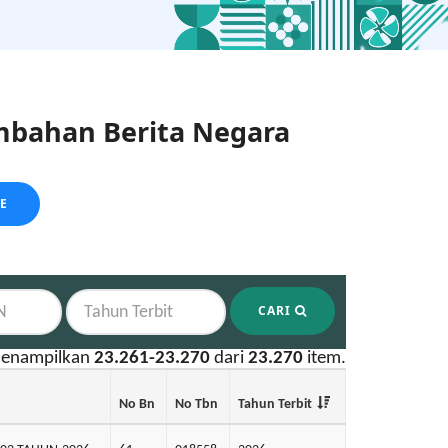
bahan Berita Negara
LE
CARI
enampilkan
23.261-23.270
dari
23.270
item.
No Bn
No Tbn
Tahun Terbit