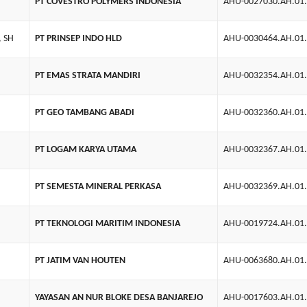
PT COVESTRO POLYMERS INDONESIA
AHU-0027030.AH.01
, SH
PT PRINSEP INDO HLD
AHU-0030464.AH.01
PT EMAS STRATA MANDIRI
AHU-0032354.AH.01
PT GEO TAMBANG ABADI
AHU-0032360.AH.01
PT LOGAM KARYA UTAMA
AHU-0032367.AH.01
PT SEMESTA MINERAL PERKASA
AHU-0032369.AH.01
PT TEKNOLOGI MARITIM INDONESIA
AHU-0019724.AH.01
PT JATIM VAN HOUTEN
AHU-0063680.AH.01
YAYASAN AN NUR BLOKE DESA BANJAREJO
AHU-0017603.AH.01