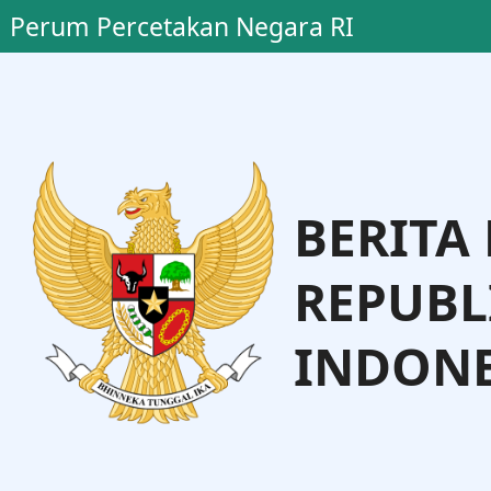
Perum Percetakan Negara RI
BERITA
REPUBL
INDONE
o, S.H., M.H.
Dr. Andi Talet
Administrasi Hukum Umum