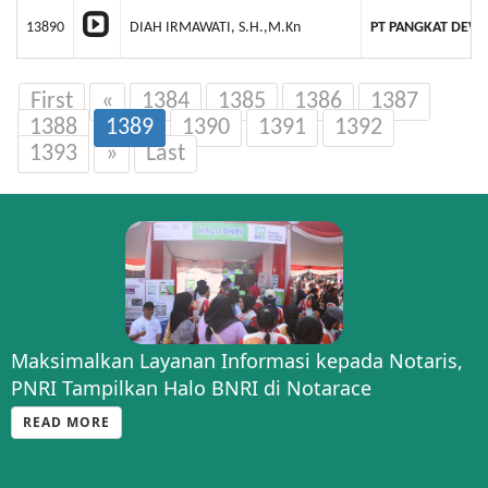
13890
DIAH IRMAWATI, S.H.,M.Kn
PT PANGKAT DEW
First
«
1384
1385
1386
1387
1388
1389
1390
1391
1392
1393
»
Last
Maksimalkan Layanan Informasi kepada Notaris,
PNRI Tampilkan Halo BNRI di Notarace
READ MORE