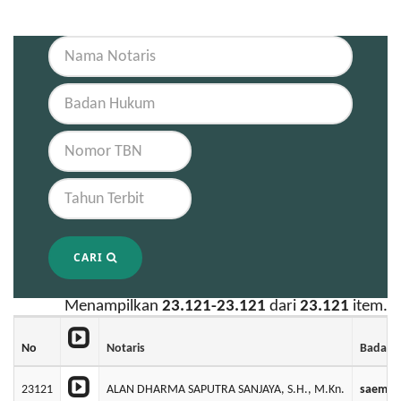
CARI
Menampilkan
23.121-23.121
dari
23.121
item.
No
Notaris
Badan 
23121
ALAN DHARMA SAPUTRA SANJAYA, S.H., M.Kn.
saemu l