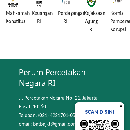
Mahkamah
Keuangan
Perdagangan
Kejaksaan
Komisi
Konstitusi
RI
RI
Agung
Pembera
n
RI
Korupsi
Perum Percetakan
Negara RI
Jl. Percetakan Negara No. 21, Jakarta
×
Pusat, 10560
SCAN DISINI
Telepon: (021) 4221701-05
email: bntbnjkt@gmail.com