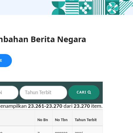
bahan Berita Negara
LE
CARI
enampilkan
23.261-23.270
dari
23.270
item.
No Bn
No Tbn
Tahun Terbit