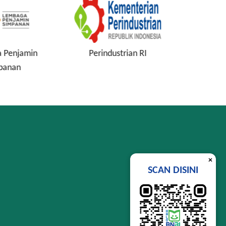
 Penjamin
Perindustrian RI
Komisi
panan
In
×
SCAN DISINI