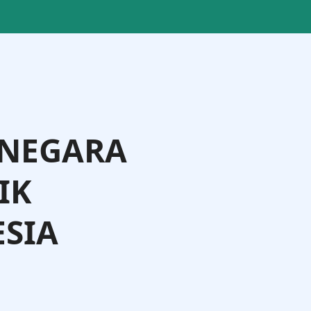
 NEGARA
IK
SIA
ting Langi, S.IP., M.Si., M.Phil.
Direktur Badan Usaha