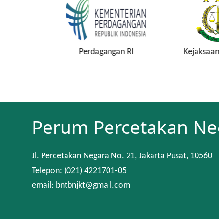
an RI
Perdagangan RI
Kejaksaan
Perum Percetakan Ne
Jl. Percetakan Negara No. 21, Jakarta Pusat, 10560
Telepon: (021) 4221701-05
email: bntbnjkt@gmail.com