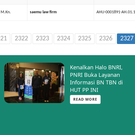
 M.Kn.
saemu law firm
AHU-0001891-AH.01.
321
2322
2323
2324
2325
2326
2327
PNRI Sosialisasikan
Halo BNRI, Layanan
Informasi Cepat dan
Akurat Lewat
WhatsApp
READ MORE