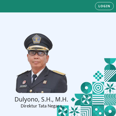
LOGIN
Dulyono, S.H., M.H.
Direktur Tata Negara