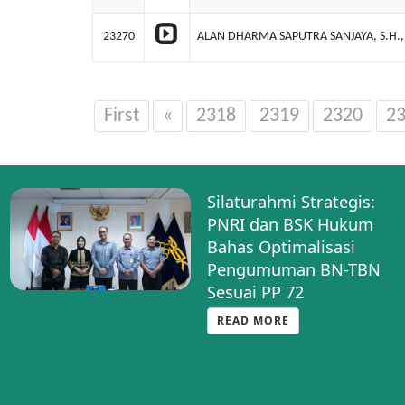
23270
ALAN DHARMA SAPUTRA SANJAYA, S.H.,
First
«
2318
2319
2320
2
Kenalkan Halo BNRI,
PNRI Buka Layanan
Informasi BN TBN di
HUT PP INI
READ MORE