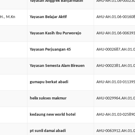
Yayasan Anggrek Banjarmasin
AHU-AH.01.06-00023
.H., M.Kn
Yayasan Belajar Aktif
AHU-AH.01.06-00160
Yayasan Kasih Ibu Purworejo
AHU-AH.01.06-00639
Yayasan Perjuangan 45
AHU-0002687.AH.01.
Yayasan Semesta Alam Bireuen
AHU-0002381.AH.01.
gumapu berkat abadi
AHU-AH.01.03-01139
helix sukses makmur
AHU-0029964.AH.01.
kedaung new world hotel
AHU-AH.01.03-02589
pt sunli damai abadi
AHU-0063912.AH.01.