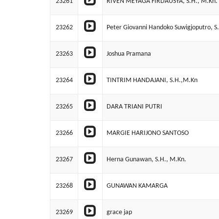
23261
RIVEN MEYAGA FIRDAUSYA, S.H., M.Kn.
23262
Peter Giovanni Handoko Suwigjoputro, S
23263
Joshua Pramana
23264
TINTRIM HANDAJANI, S.H.,M.Kn
23265
DARA TRIANI PUTRI
23266
MARGIE HARIJONO SANTOSO
23267
Herna Gunawan, S.H., M.Kn.
23268
GUNAWAN KAMARGA
23269
grace jap