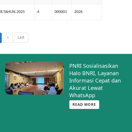
18.TAHUN.2025
4
000001
2026
»
Last
PNRI Hadiri Rapat
Konsinyasi Fasilitasi
Penyusunan RUU
Tentang Badan Usaha
Ditjen AHU
Kementerian Hukum RI
READ MORE