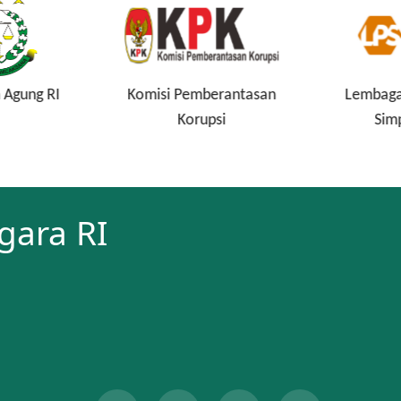
 Agung RI
Komisi Pemberantasan
Lembaga
Korupsi
Sim
gara RI