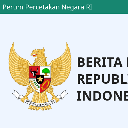
Perum Percetakan Negara RI
BERITA
REPUBL
INDONE
o, S.H., M.H.
Dr. Andi Talet
Administrasi Hukum Umum