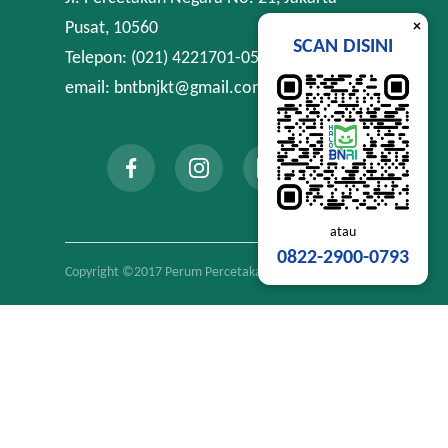
×
Pusat, 10560
SCAN DISINI
Telepon: (021) 4221701-05
email: bntbnjkt@gmail.com
atau
0822-2900-0793
Copyright ©2017 Perum Percetakan Negara RI