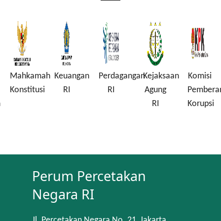
Mahkamah
Keuangan
Perdagangan
Kejaksaan
Komisi
Konstitusi
RI
RI
Agung
Pembera
n
RI
Korupsi
Perum Percetakan
Negara RI
Jl. Percetakan Negara No. 21, Jakarta