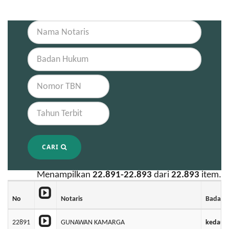
CARI
Menampilkan
22.891-22.893
dari
22.893
item.
No
Notaris
Badan 
22891
GUNAWAN KAMARGA
kedaung