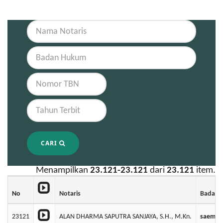
CARI
Menampilkan
23.121-23.121
dari
23.121
item.
No
Notaris
Badan 
23121
ALAN DHARMA SAPUTRA SANJAYA, S.H., M.Kn.
saemu l