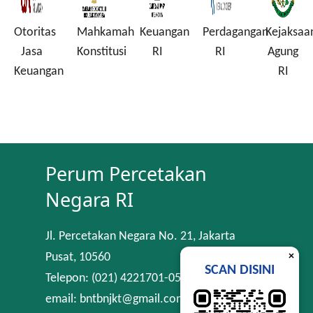
Otoritas
Mahkamah
Keuangan
Perdagangan
Kejaksaa
a
Jasa
Konstitusi
RI
RI
Agung
Keuangan
RI
Perum Percetakan
Negara RI
Jl. Percetakan Negara No. 21, Jakarta
×
Pusat, 10560
SCAN DISINI
Telepon: (021) 4221701-05
email: bntbnjkt@gmail.com