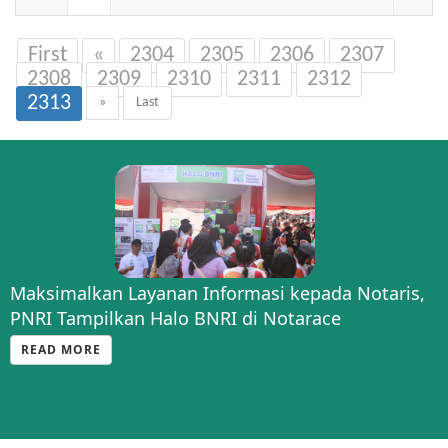
First
«
2304
2305
2306
2307
2308
2309
2310
2311
2312
2313
»
Last
Maksimalkan Layanan Informasi kepada Notaris,
PNRI Tampilkan Halo BNRI di Notarace
READ MORE