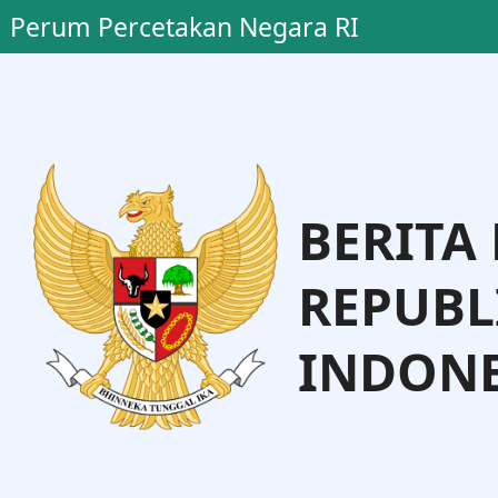
Perum Percetakan Negara RI
BERITA
REPUBL
INDONE
o, S.H., M.H.
Dr. Andi Talet
Administrasi Hukum Umum