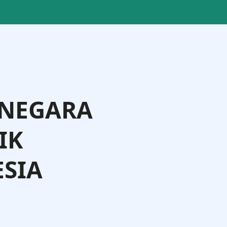
 NEGARA
IK
SIA
ting Langi, S.IP., M.Si., M.Phil.
Direktur Badan Usaha