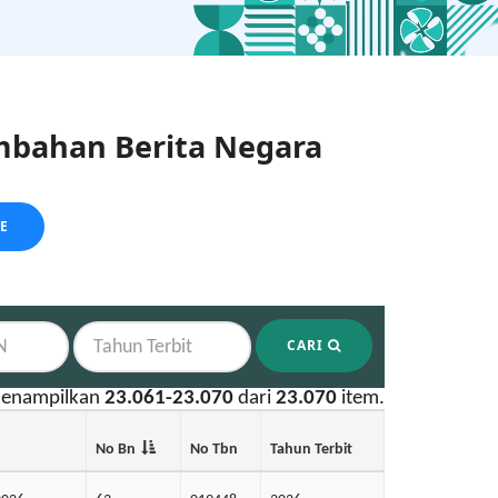
bahan Berita Negara
LE
CARI
enampilkan
23.061-23.070
dari
23.070
item.
No Bn
No Tbn
Tahun Terbit