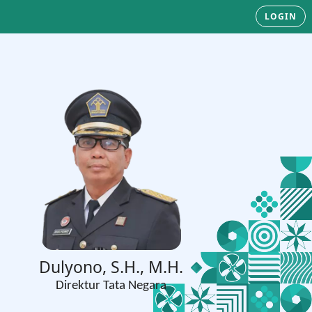
LOGIN
Dulyono, S.H., M.H.
Direktur Tata Negara