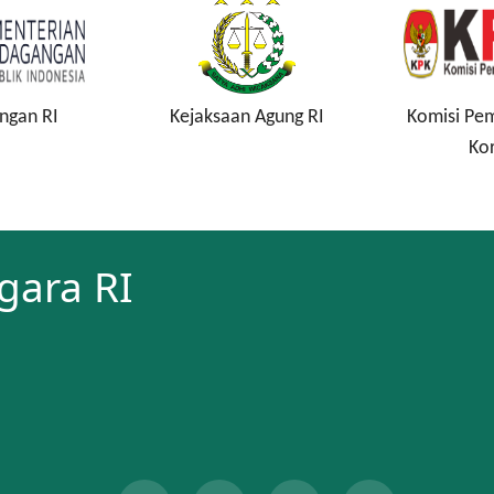
ejaksaan Agung RI
Komisi Pemberantasan
Korupsi
gara RI