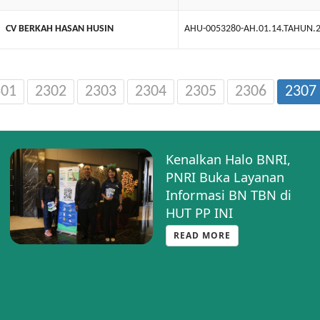
CV BERKAH HASAN HUSIN
AHU-0053280-AH.01.14.TAHUN.
301
2302
2303
2304
2305
2306
2307
Kenalkan Halo BNRI,
PNRI Buka Layanan
Informasi BN TBN di
HUT PP INI
READ MORE