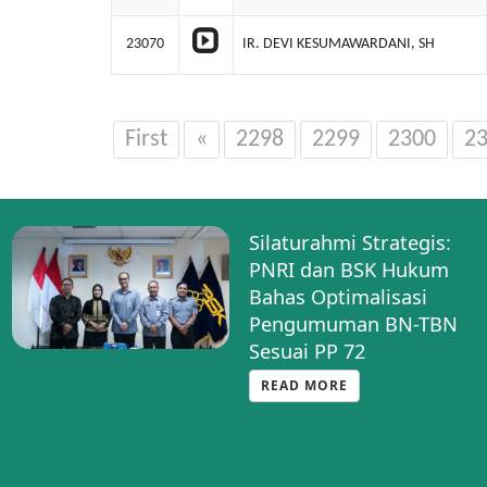
23070
IR. DEVI KESUMAWARDANI, SH
First
«
2298
2299
2300
2
Silaturahmi Strategis:
PNRI dan BSK Hukum
Bahas Optimalisasi
Pengumuman BN-TBN
Sesuai PP 72
READ MORE