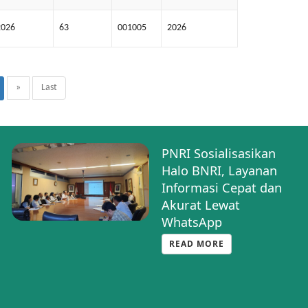
2026
63
001005
2026
»
Last
PNRI Sosialisasikan
Halo BNRI, Layanan
Informasi Cepat dan
Akurat Lewat
WhatsApp
READ MORE