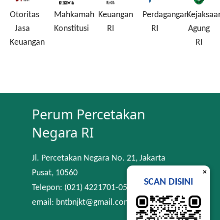
Otoritas
Mahkamah
Keuangan
Perdagangan
Kejaksaa
a
Jasa
Konstitusi
RI
RI
Agung
Keuangan
RI
Perum Percetakan
Negara RI
Jl. Percetakan Negara No. 21, Jakarta
×
Pusat, 10560
SCAN DISINI
Telepon: (021) 4221701-05
email: bntbnjkt@gmail.com