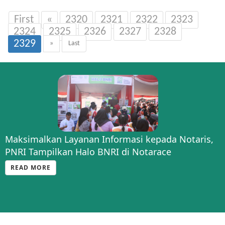
First
«
2320
2321
2322
2323
2324
2325
2326
2327
2328
2329
»
Last
Maksimalkan Layanan Informasi kepada Notaris,
PNRI Tampilkan Halo BNRI di Notarace
READ MORE