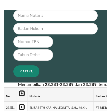
CARI
Menampilkan
23.281-23.289
dari
23.289
item.
No
Notaris
Badan Hu
23281
ELIZABETH KARINA LEONITA, S.H., M.Kn.
PT META K