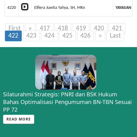
4220
Elfiera Juwita Yahya, SH, MKn
YAYASAN AK
First
«
417
418
419
420
421
422
423
424
425
426
»
Last
Silaturahmi Strategis: PNRI dan BSK Hukum
Bahas Optimalisasi Pengumuman BN-TBN Sesuai
PP 72
READ MORE