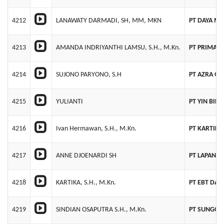
4212
LANAWATY DARMADI, SH, MM, MKN
PT DAYA MA
4213
AMANDA INDRIYANTHI LAMSU, S.H., M.Kn.
PT PRIMA C
4214
SUJONO PARYONO, S.H
PT AZRA GL
4215
YULIANTI
PT YIN BIN
4216
Ivan Hermawan, S.H., M.Kn.
PT KARTIKA
4217
ANNE DJOENARDI SH
PT LAPAN 
4218
KARTIKA, S.H., M.Kn.
PT EBT DAYA
4219
SINDIAN OSAPUTRA S.H., M.Kn.
PT SUNGOL