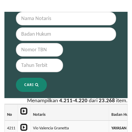
CARI
Menampilkan
4.211-4.220
dari
23.268
item.
No
Notaris
Badan Huk
4211
Vio Valencia Granetta
YAYASAN AK