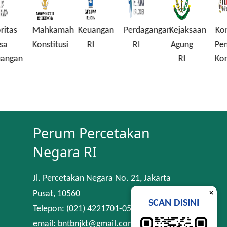
Mahkamah
Keuangan
Perdagangan
Kejaksaan
Komisi
Konstitusi
RI
RI
Agung
Pembera
n
RI
Korupsi
Perum Percetakan
Negara RI
Jl. Percetakan Negara No. 21, Jakarta
×
Pusat, 10560
SCAN DISINI
Telepon: (021) 4221701-05
email: bntbnjkt@gmail.com