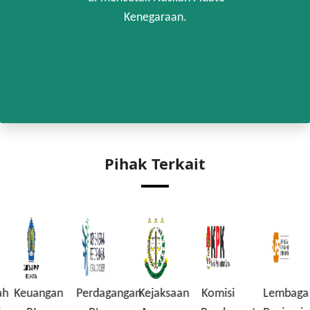
Kenegaraan.
Pihak Terkait
ah
Keuangan
Perdagangan
Kejaksaan
Komisi
Lembaga