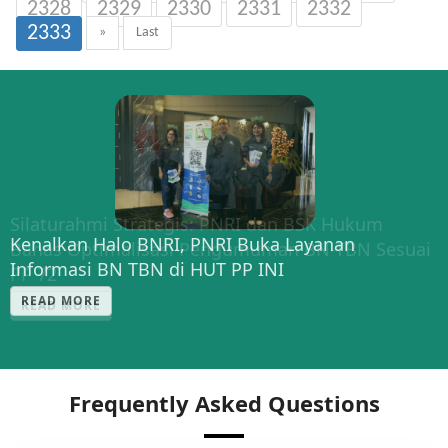
2328
2329
2330
2331
2332
2333
»
Last
Silaturahmi Strategis: PNRI dan BSK Hukum
Kenalkan Halo BNRI, PNRI Buka Layanan
Bahas Optimalisasi Pengumuman BN-TBN Sesuai
Informasi BN TBN di HUT PP INI
PP 72
READ MORE
READ MORE
Frequently Asked Questions