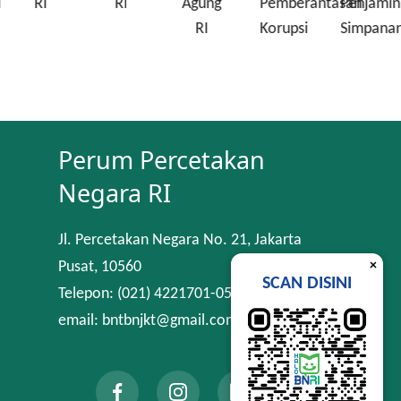
i
RI
RI
Agung
Pemberantasan
Penjamin
RI
Korupsi
Simpana
Perum Percetakan
Negara RI
Jl. Percetakan Negara No. 21, Jakarta
×
Pusat, 10560
SCAN DISINI
Telepon: (021) 4221701-05
email: bntbnjkt@gmail.com