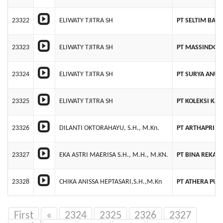
23322
ELIWATY TJITRA SH
PT SELTIM BAT
23323
ELIWATY TJITRA SH
PT MASSINDO 
23324
ELIWATY TJITRA SH
PT SURYA ANU
23325
ELIWATY TJITRA SH
PT KOLEKSI KA
23326
DILANTI OKTORAHAYU, S.H., M.Kn.
PT ARTHAPRIM
23327
EKA ASTRI MAERISA S.H., M.H., M.KN.
PT BINA REKAY
23328
CHIKA ANISSA HEPTASARI,S.H.,M.Kn
PT ATHERA PUT
First
«
2324
2325
2326
2327