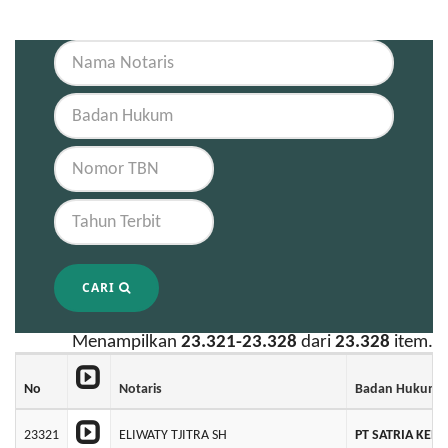
CARI
Menampilkan
23.321-23.328
dari
23.328
item.
No
Notaris
Badan Hukum
23321
ELIWATY TJITRA SH
PT SATRIA KEN