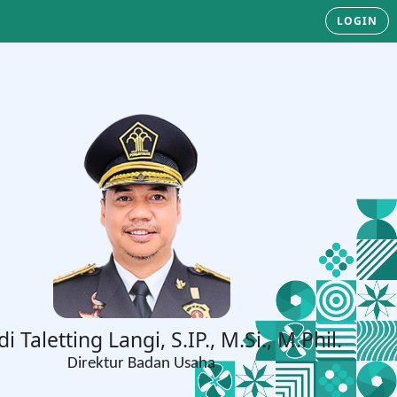
LOGIN
di Taletting Langi, S.IP., M.Si., M.Phil.
Direktur Badan Usaha