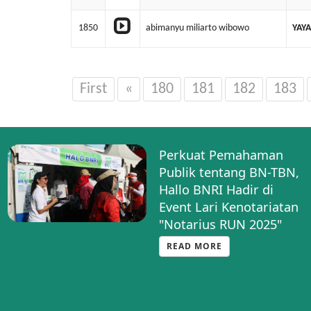
1850
abimanyu miliarto wibowo
YAY
First
«
180
181
182
183
Maksimalkan Layanan
Informasi kepada
Notaris, PNRI
Tampilkan Halo BNRI di
Notarace
READ MORE