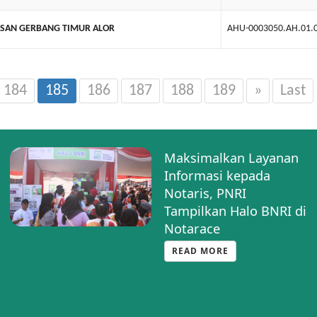
ASAN GERBANG TIMUR ALOR
AHU-0003050.AH.01.
184
185
186
187
188
189
»
Last
Silaturahmi Strategis:
PNRI dan BSK Hukum
Bahas Optimalisasi
Pengumuman BN-TBN
Sesuai PP 72
READ MORE