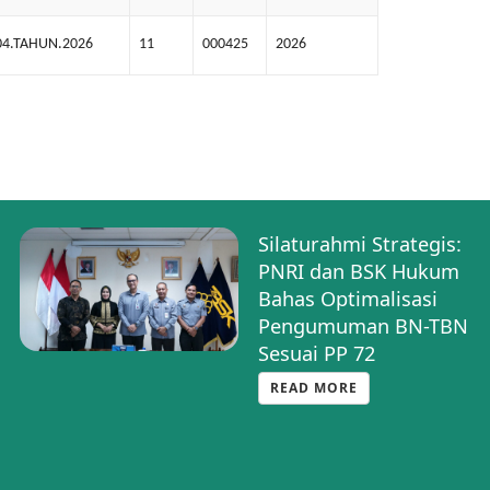
04.TAHUN.2026
11
000425
2026
Kenalkan Halo BNRI,
PNRI Buka Layanan
Informasi BN TBN di
HUT PP INI
READ MORE