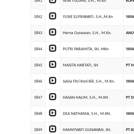
1841
NISA YULIANI, S.H., M.Kn
KOP
1842
YUSIE ELFIRAWATI, S.H.,M.Kn
YAY
1843
Herna Gunawan, S.H., M.Kn.
ANU
1844
PUTRI PARAMITA, SH, MKn
YAY
1845
MASITA HARTATI, SH
PT 
1846
Sylvia Fitri Koni Bili, S.H., M.Kn.
YAY
1847
HASAN HALIM, S.H., M.KN
PT 
1848
DEA NATHANIA, S.H., M.KN.
YAY
1849
HANNYWATI GUNAWAN, SH.
PT 