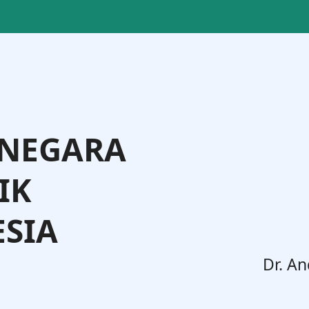
 NEGARA
IK
SIA
. Widodo, S.H., M.H.
Dr. An
Jenderal Administrasi Hukum Umum