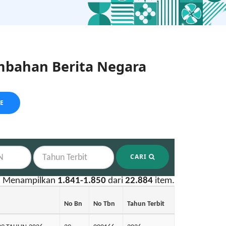
bahan Berita Negara
LE
CARI
Menampilkan
1.841-1.850
dari
22.884
item.
No Bn
No Tbn
Tahun Terbit