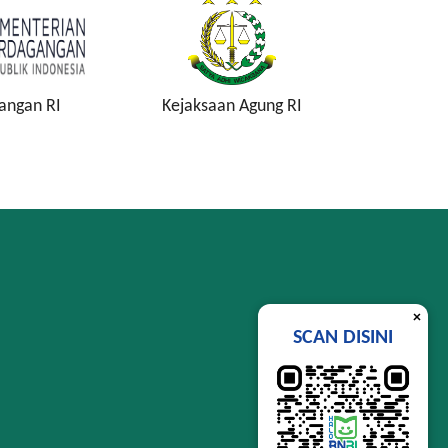
angan RI
Kejaksaan Agung RI
Komisi P
K
×
SCAN DISINI