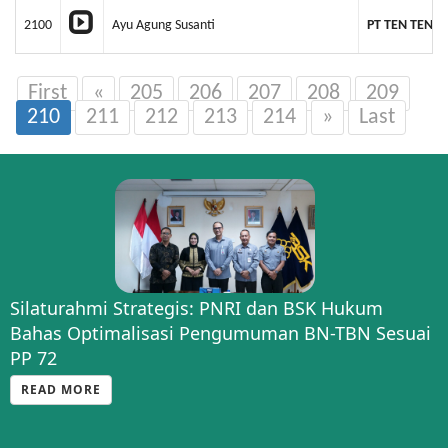
2100
Ayu Agung Susanti
PT TEN TEN T
First
«
205
206
207
208
209
210
211
212
213
214
»
Last
Silaturahmi Strategis: PNRI dan BSK Hukum
Bahas Optimalisasi Pengumuman BN-TBN Sesuai
PP 72
READ MORE