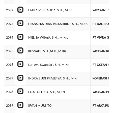
2092
LATIFA MUSTAFIDA, S.H., M.Kn.
YAYASAN JIW
2093
FRANSISKA DIAN PASKAHRINI, S.H., M.Kn.
PT DAIJIRO T
2094
MELISA WIJAYA, S.H., M.Kn.
PT VIVRA GL
2095
KUSNADI, S.H.,M.H.,M.Kn.
YAYASAN RIY
2096
Luh Ayu Swandari, S.H. M.Kn
PT OCEAN HO
2097
INDRA BUDI PRASETYA, S.H., M.Kn
KOPERASI PR
2098
FAUZIA ELIZIA, SH., M.KN
YAYASAN PEL
2099
IFVAN MURSITO
PT ARYA PURI