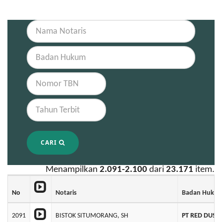
CARI
Menampilkan
2.091-2.100
dari
23.171
item.
No
Notaris
Badan Huku
2091
BISTOK SITUMORANG, SH
PT RED DUST