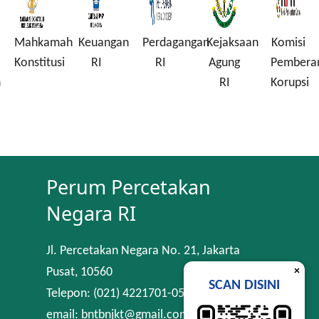
Mahkamah
Keuangan
Perdagangan
Kejaksaan
Komisi
Konstitusi
RI
RI
Agung
Pembera
n
RI
Korupsi
Perum Percetakan
Negara RI
Jl. Percetakan Negara No. 21, Jakarta
×
Pusat, 10560
SCAN DISINI
Telepon: (021) 4221701-05
email: bntbnjkt@gmail.com