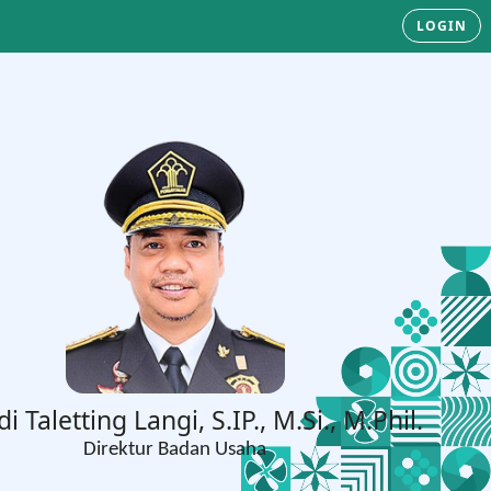
LOGIN
Dulyono, S.H., M.H.
Direktur Tata Negara