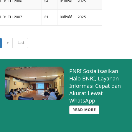
1.01-TH.2006
34
010096
2026
1.01-TH.2007
31
008966
2026
»
Last
PNRI Sosialisasikan
Halo BNRI, Layanan
Informasi Cepat dan
Akurat Lewat
WhatsApp
READ MORE