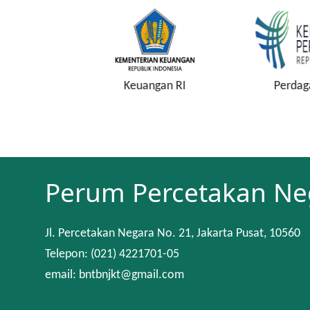
onstitusi
Keuangan RI
Perdaga
Perum Percetakan Ne
Jl. Percetakan Negara No. 21, Jakarta Pusat, 10560
Telepon: (021) 4221701-05
email: bntbnjkt@gmail.com