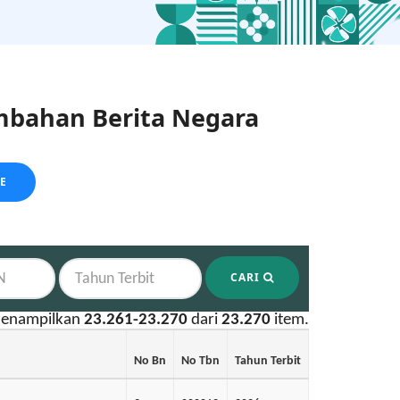
bahan Berita Negara
LE
CARI
enampilkan
23.261-23.270
dari
23.270
item.
No Bn
No Tbn
Tahun Terbit