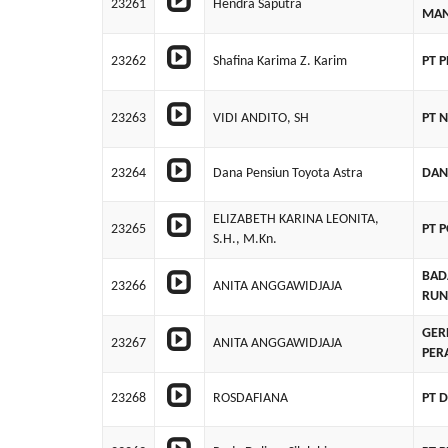
23261
Hendra Saputra
MAN
23262
Shafina Karima Z. Karim
PT 
23263
VIDI ANDITO, SH
PT 
23264
Dana Pensiun Toyota Astra
DAN
ELIZABETH KARINA LEONITA,
23265
PT 
S.H., M.Kn.
BAD
23266
ANITA ANGGAWIDJAJA
RUN
GER
23267
ANITA ANGGAWIDJAJA
PER
23268
ROSDAFIANA
PT 