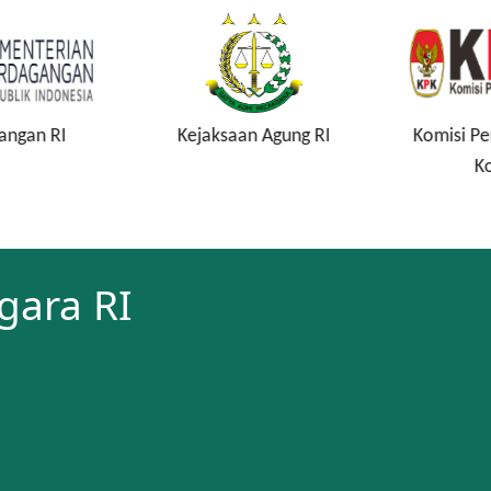
ngan RI
Kejaksaan Agung RI
Komisi Pe
Ko
gara RI