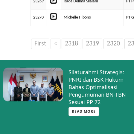
23269
Rade Delima Silalahi
PT 
23270
Michelle Hibono
PT 
First
«
2318
2319
2320
2
Silaturahmi Strategis:
PNRI dan BSK Hukum
Bahas Optimalisasi
Pengumuman BN-TBN
Sesuai PP 72
READ MORE