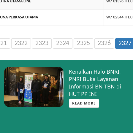
PUTRA UTAMA LINE
W7-01398.HT.0
GUNA PERKASA UTAMA
W7-02344.HT.0
321
2322
2323
2324
2325
2326
2327
Kenalkan Halo BNRI,
PNRI Buka Layanan
Informasi BN TBN di
HUT PP INI
READ MORE