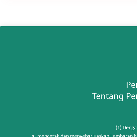
Pe
Tentang Pe
(1) Denga
a. mencetak dan menyebarluaskan Lembaran Ne