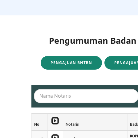
Pengumuman Badan H
PENGAJUAN BNTBN
PENGAJUAN
No
Notaris
Bad
KOP