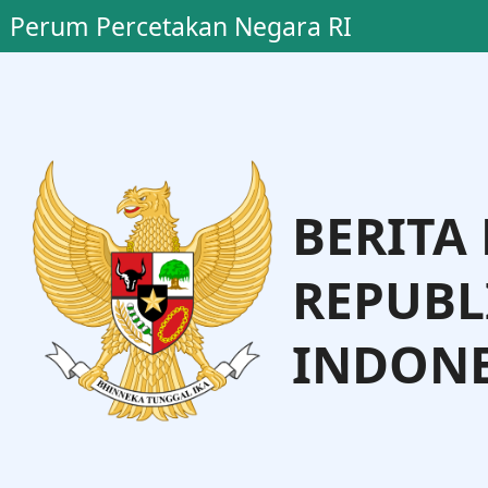
Perum Percetakan Negara RI
BERITA
REPUBL
INDONE
o, S.H., M.H.
Dr. Andi Talet
Administrasi Hukum Umum