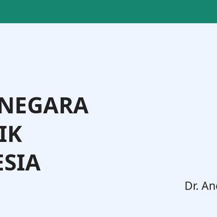
 NEGARA
IK
SIA
ting Langi, S.IP., M.Si., M.Phil.
Direktur Badan Usaha