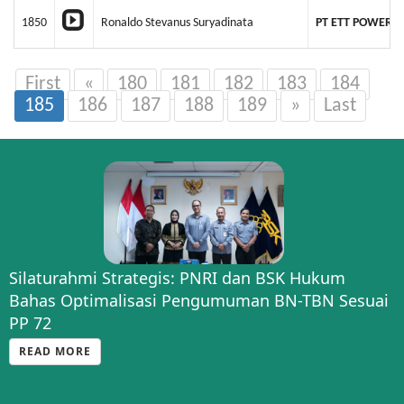
1850
Ronaldo Stevanus Suryadinata
PT ETT POWER 
First
«
180
181
182
183
184
185
186
187
188
189
»
Last
Silaturahmi Strategis: PNRI dan BSK Hukum
Bahas Optimalisasi Pengumuman BN-TBN Sesuai
PP 72
READ MORE