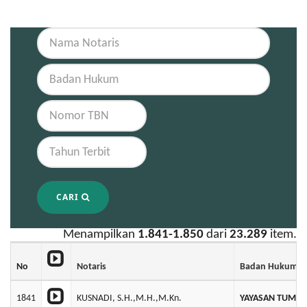
CARI
Menampilkan
1.841-1.850
dari
23.289
item.
No
Notaris
Badan Hukum
1841
KUSNADI, S.H.,M.H.,M.Kn.
YAYASAN TUMPU