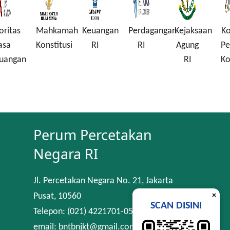
Mahkamah
Keuangan
Perdagangan
Kejaksaan
Komisi
Konstitusi
RI
RI
Agung
Pembera
n
RI
Korupsi
Perum Percetakan
Negara RI
Jl. Percetakan Negara No. 21, Jakarta
×
Pusat, 10560
SCAN DISINI
Telepon: (021) 4221701-05
email: bntbnjkt@gmail.com