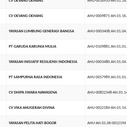
CV OEVANG OEHANG
AHU-0018935-AH.01.14
CV OEVANG OEHANG
AHU-0009871-AH.01.16
YAYASAN LUMBUNG GENERASI BANGSA
AHU-0003408.AH.01.04
PT GARUDA KARUNIA MULIA
AHU-0109881.AH.01.01
YAYASAN INISIATIF RESILIENSI INDONESIA
AHU-0003480.AH.01.04
PT SAMPURNA RASA INDONESIA
AHU-0057989.AH.01.01
CV DHIPA SWARA NAWASENA
AHU-00822348-AH.01.1
CV VIKA ANUGERAH DIVINA
AHU-0022184-AH.01.14
YAYASAN PELITA HATI BOGOR
AHU-AH.01.06-0012194