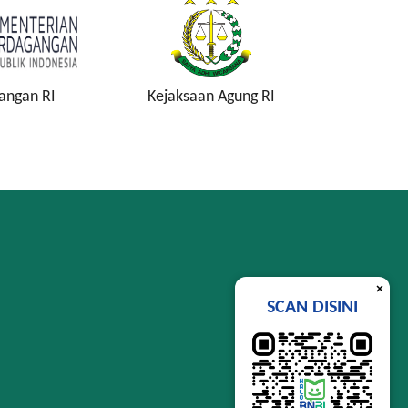
angan RI
Kejaksaan Agung RI
Komisi P
K
×
SCAN DISINI