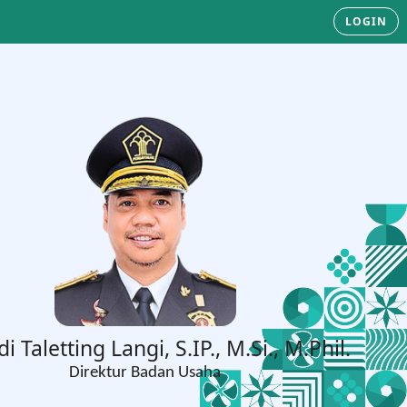
LOGIN
di Taletting Langi, S.IP., M.Si., M.Phil.
Direktur Badan Usaha