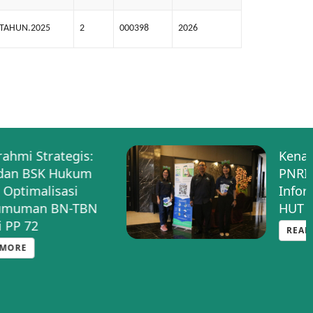
.TAHUN.2025
2
000398
2026
Kenalkan Halo BNRI,
PNRI Buka Layanan
Informasi BN TBN di
HUT PP INI
READ MORE