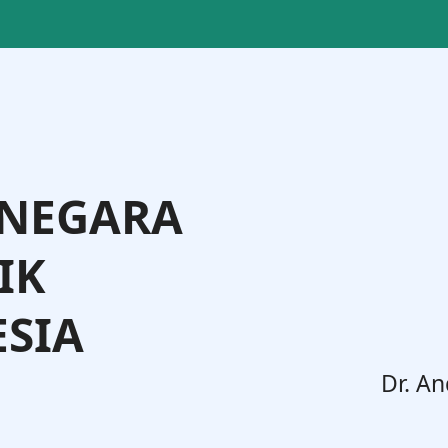
 NEGARA
IK
SIA
. Widodo, S.H., M.H.
Dr. An
Jenderal Administrasi Hukum Umum