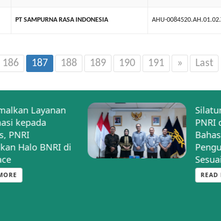
PT SAMPURNA RASA INDONESIA
AHU-0084520.AH.01.02
186
187
188
189
190
191
»
Last
Silaturahmi Strategis:
PNRI dan BSK Hukum
Bahas Optimalisasi
Pengumuman BN-TBN
Sesuai PP 72
READ MORE