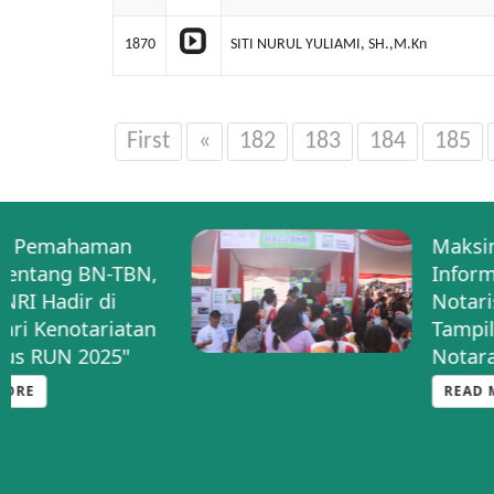
1870
SITI NURUL YULIAMI, SH.,M.Kn
First
«
182
183
184
185
Maksimalkan Layanan
Informasi kepada
Notaris, PNRI
Tampilkan Halo BNRI di
Notarace
READ MORE