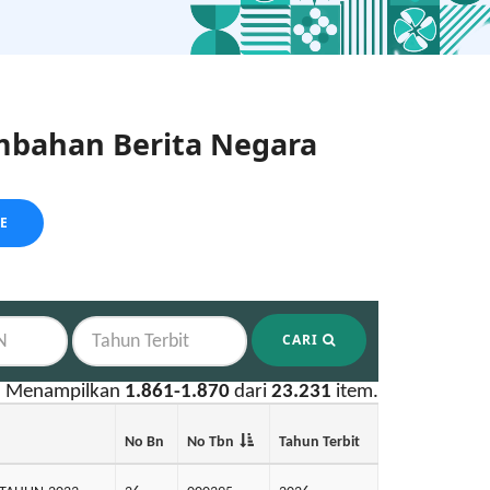
bahan Berita Negara
LE
CARI
Menampilkan
1.861-1.870
dari
23.231
item.
No Bn
No Tbn
Tahun Terbit