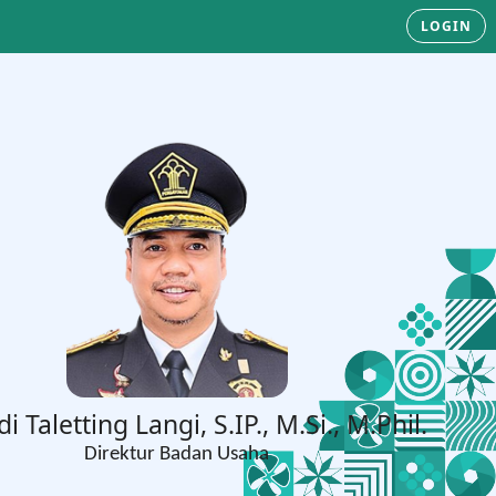
LOGIN
di Taletting Langi, S.IP., M.Si., M.Phil.
Direktur Badan Usaha