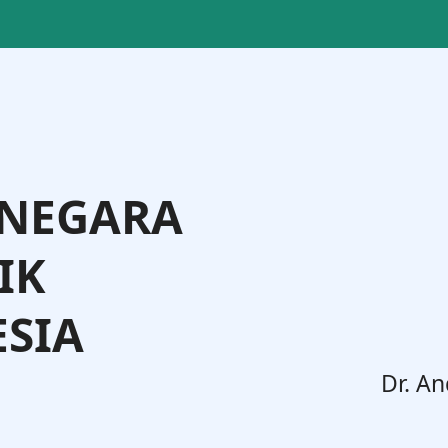
 NEGARA
IK
SIA
. Widodo, S.H., M.H.
Dr. An
Jenderal Administrasi Hukum Umum