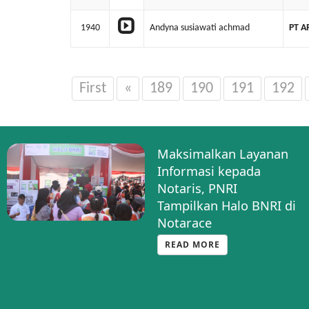
1940
Andyna susiawati achmad
PT A
First
«
189
190
191
192
Maksimalkan Layanan
Informasi kepada
Notaris, PNRI
Tampilkan Halo BNRI di
Notarace
READ MORE