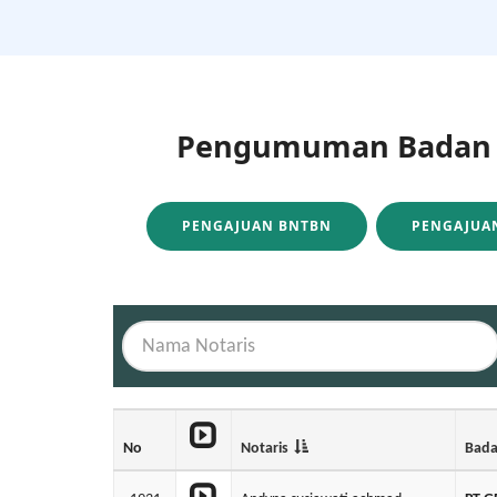
Pengumuman Badan H
PENGAJUAN BNTBN
PENGAJUAN
No
Notaris
Bad