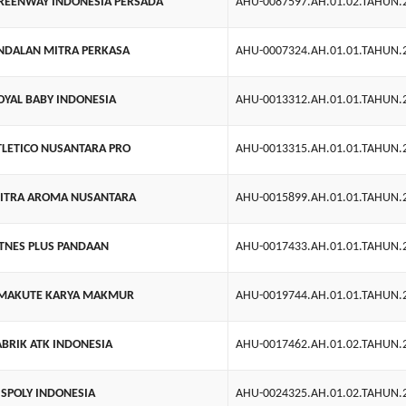
REENWAY INDONESIA PERSADA
AHU-0087597.AH.01.02.TAHUN.
NDALAN MITRA PERKASA
AHU-0007324.AH.01.01.TAHUN.
OYAL BABY INDONESIA
AHU-0013312.AH.01.01.TAHUN.
TLETICO NUSANTARA PRO
AHU-0013315.AH.01.01.TAHUN.
MITRA AROMA NUSANTARA
AHU-0015899.AH.01.01.TAHUN.
ITNES PLUS PANDAAN
AHU-0017433.AH.01.01.TAHUN.
AMAKUTE KARYA MAKMUR
AHU-0019744.AH.01.01.TAHUN.
ABRIK ATK INDONESIA
AHU-0017462.AH.01.02.TAHUN.
ISPOLY INDONESIA
AHU-0024325.AH.01.02.TAHUN.