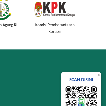
n Agung RI
Komisi Pemberantasan
Lembag
Korupsi
Si
×
SCAN DISINI