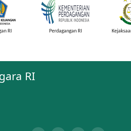
gan RI
Perdagangan RI
Kejaksaa
gara RI