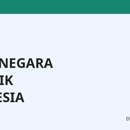
 NEGARA
IK
SIA
tman Andi Agtas, S.H., M.H.
Menteri Hukum
D