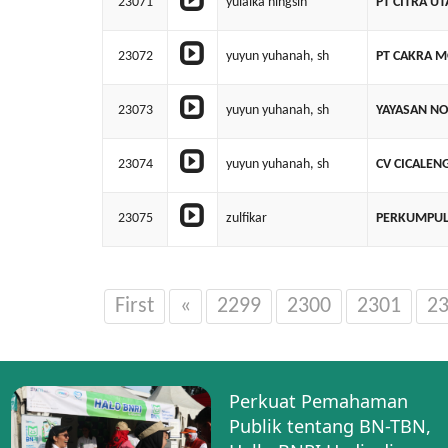
23071
yulaika ningsih
PT CITRA U
23072
yuyun yuhanah, sh
PT CAKRA M
23073
yuyun yuhanah, sh
YAYASAN N
23074
yuyun yuhanah, sh
CV CICALEN
23075
zulfikar
PERKUMPUL
First
«
2299
2300
2301
2
Perkuat Pemahaman
Publik tentang BN-TBN,