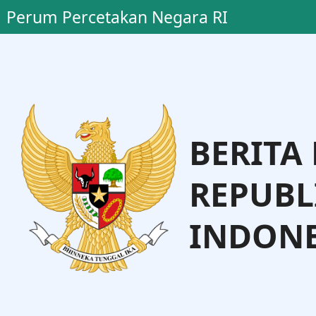
Perum Percetakan Negara RI
BERITA
REPUBL
INDONE
Dr. Supra
Yanuar Gunarto
tama Perum PNRI