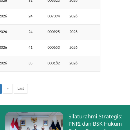
2026
31
008823
2026
2026
24
007094
2026
2026
24
000925
2026
2026
41
000653
2026
2026
35
000182
2026
»
Last
Silaturahmi Strategis:
PNRI dan BSK Hukum