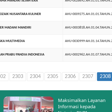
TAMA MANDIRI SEJAHTERA
AHU-0028692.AH.01.01.TAHUN.
OZAIK NUSANTARA KULINER
AHU-0009275.AH.01.01.TAHUN.
OER MADANI MANDIRI
AHU-0003818.AH.01.04.TAHUN.
GKA MULTIMEDIA
AHU-0030999-AH.01.14.TAHUN.
AN PRABU PANDIA INDONESIA
AHU-0002962.AH.01.07.TAHUN.
302
2303
2304
2305
2306
2307
2308
Maksimalkan Layanan
Informasi kepada