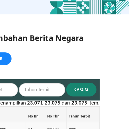
bahan Berita Negara
LE
CARI
enampilkan
23.071-23.075
dari
23.075
item.
No Bn
No Tbn
Tahun Terbit