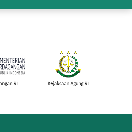
angan RI
Kejaksaan Agung RI
Komisi P
K