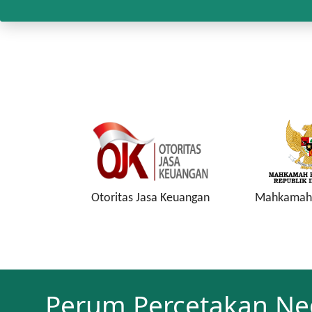
onesia
Otoritas Jasa Keuangan
Mahkamah 
Perum Percetakan Ne