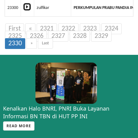
23300
zulfikar
PERKUMPULAN PRABU PANDIA IND
First
«
2321
2322
2323
2324
2325
2326
2327
2328
2329
2330
»
Last
Kenalkan Halo BNRI, PNRI Buka Layanan
Informasi BN TBN di HUT PP INI
READ MORE