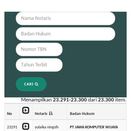
CARI
Menampilkan
23.291-23.300
dari
23.300
item.
No
Notaris
Badan Hukum
23291
yulaika ningsih
PT JAWA KOMPUTER WIJAYA