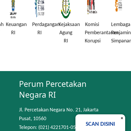
ah
Keuangan
Perdagangan
Kejaksaan
Komisi
Lembaga
i
RI
RI
Agung
Pemberantasan
Penjamin
RI
Korupsi
Simpana
Perum Percetakan
Negara RI
Jl. Percetakan Negara No. 21, Jakarta
×
Pusat, 10560
SCAN DISINI
Telepon: (021) 4221701-05