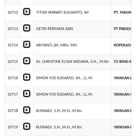
10712
TITIEK IRAWATI SUGIANTO, SH
PT. MAGNA 
10713
GETRI PERMATA SARI
PT PARIDON
10714
ARIYANTI,SH, MKn, MH
KOPERASI K
10715
Dr. CHRISTINE ELISIA WIDJAYA, S.H., M.Kn
CV BING-BI
10716
SIMON YOS SUDARSO, SH., LL.M.
YAYASAN HE
10717
SIMON YOS SUDARSO, SH., LL.M.
YAYASAN SW
10718
KUSNADI, S.H.,M.H.,M.Kn.
YAYASAN BH
10719
KUSNADI, S.H.,M.H.,M.Kn.
YAYASAN IN