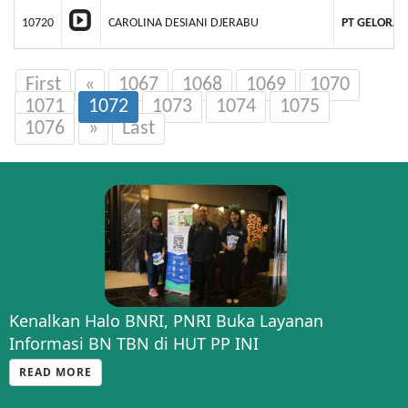
10720
CAROLINA DESIANI DJERABU
PT GELORA 
First
«
1067
1068
1069
1070
1071
1072
1073
1074
1075
1076
»
Last
Kenalkan Halo BNRI, PNRI Buka Layanan
Informasi BN TBN di HUT PP INI
READ MORE