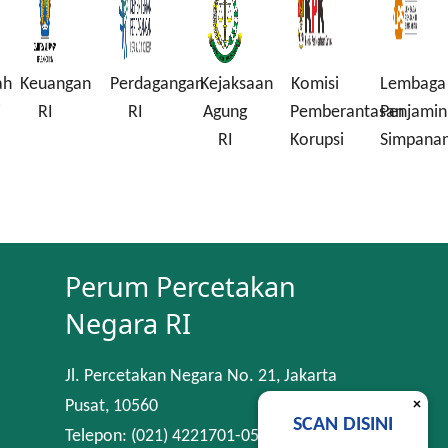
ah
Keuangan
Perdagangan
Kejaksaan
Komisi
Lembaga
i
RI
RI
Agung
Pemberantasan
Penjamin
RI
Korupsi
Simpana
Perum Percetakan
Negara RI
Jl. Percetakan Negara No. 21, Jakarta
×
Pusat, 10560
SCAN DISINI
Telepon: (021) 4221701-05