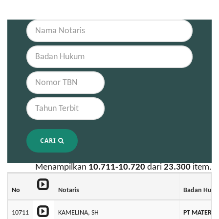
CARI
Menampilkan
10.711-10.720
dari
23.300
item.
No
Notaris
Badan Huk
10711
KAMELINA, SH
PT MATERIA