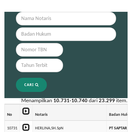
CARI
Menampilkan
10.731-10.740
dari
23.299
item.
No
Notaris
Badan Huku
10731
HERLINA,SH.SpN
PT SAPTARI 