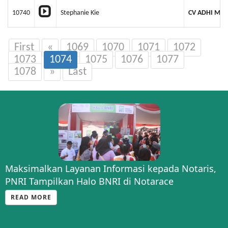
10740
Stephanie Kie
CV ADHI MA
First
«
1069
1070
1071
1072
1073
1074
1075
1076
1077
1078
»
Last
Maksimalkan Layanan Informasi kepada Notaris,
Silaturahmi Strategis: PNRI dan BSK Hukum
PNRI Tampilkan Halo BNRI di Notarace
Bahas Optimalisasi Pengumuman BN-TBN Sesuai
PP 72
READ MORE
READ MORE