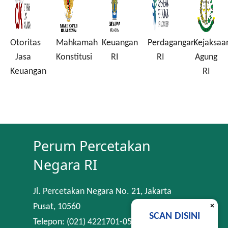
Otoritas
Mahkamah
Keuangan
Perdagangan
Kejaksaa
a
Jasa
Konstitusi
RI
RI
Agung
Keuangan
RI
Perum Percetakan
Negara RI
Jl. Percetakan Negara No. 21, Jakarta
×
Pusat, 10560
SCAN DISINI
Telepon: (021) 4221701-05