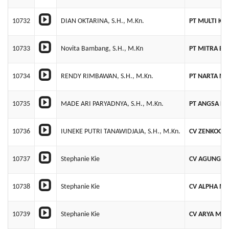
10732
DIAN OKTARINA, S.H., M.Kn.
PT MULTI KA
10733
Novita Bambang, S.H., M.Kn
PT MITRA BA
10734
RENDY RIMBAWAN, S.H., M.Kn.
PT NARTA NA
10735
MADE ARI PARYADNYA, S.H., M.Kn.
PT ANGSA E
10736
IUNEKE PUTRI TANAWIDJAJA, S.H., M.Kn.
CV ZENKOOL 
10737
Stephanie Kie
CV AGUNG M
10738
Stephanie Kie
CV ALPHA M
10739
Stephanie Kie
CV ARYA MUL